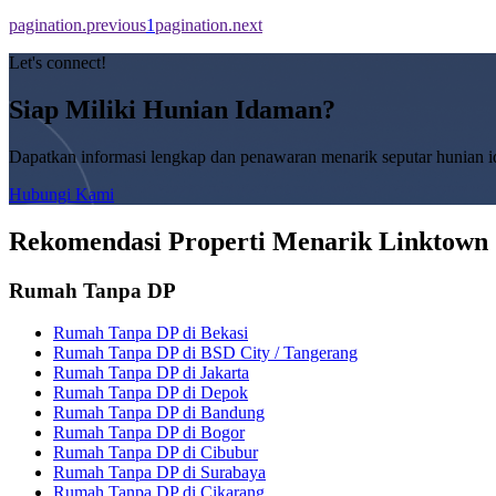
pagination.previous
1
pagination.next
Let's connect!
Siap Miliki Hunian Idaman?
Dapatkan informasi lengkap dan penawaran menarik seputar hunian 
Hubungi Kami
Rekomendasi Properti Menarik Linktown
Rumah Tanpa DP
Rumah Tanpa DP di Bekasi
Rumah Tanpa DP di BSD City / Tangerang
Rumah Tanpa DP di Jakarta
Rumah Tanpa DP di Depok
Rumah Tanpa DP di Bandung
Rumah Tanpa DP di Bogor
Rumah Tanpa DP di Cibubur
Rumah Tanpa DP di Surabaya
Rumah Tanpa DP di Cikarang