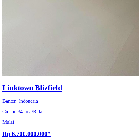
Linktown Blizfield
Banten
,
Indonesia
Cicilan 34 Juta/Bulan
Mulai
Rp
6.700.000.000
*