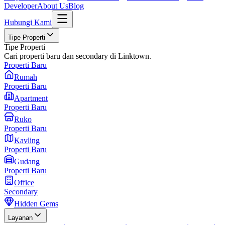
Developer
About Us
Blog
Hubungi Kami
Tipe Properti
Tipe Properti
Cari properti baru dan secondary di Linktown.
Properti Baru
Rumah
Properti Baru
Apartment
Properti Baru
Ruko
Properti Baru
Kavling
Properti Baru
Gudang
Properti Baru
Office
Secondary
Hidden Gems
Layanan