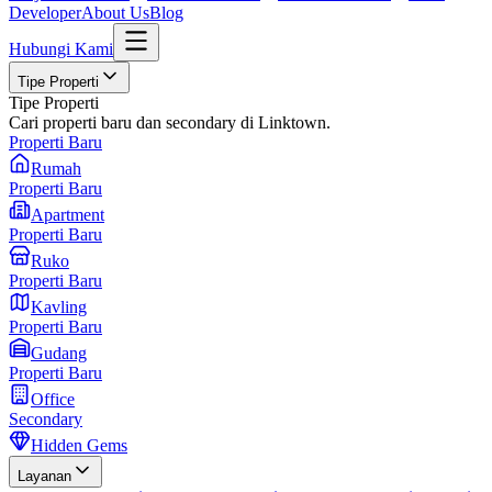
Developer
About Us
Blog
Hubungi Kami
Tipe Properti
Tipe Properti
Cari properti baru dan secondary di Linktown.
Properti Baru
Rumah
Properti Baru
Apartment
Properti Baru
Ruko
Properti Baru
Kavling
Properti Baru
Gudang
Properti Baru
Office
Secondary
Hidden Gems
Layanan