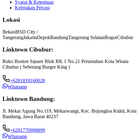
Syarat & Ketentuan
Kebijakan Privasi
Lokasi
Bekasi
BSD City /
Tangerang
Jakarta
Depok
Bandung
Tangerang Selatan
Bogor
Cibubur
Linktown Cibubur:
Ruko Boston Square Blok RK 1 No.21 Perumahan Kota Wisata
Cibubur ( Seberang Burger King )
+6281818160028
Whatsapp
Linktown Bandung:
Jl. Mekar Agung No.119, Mekarwangi, Kec. Bojongloa Kidul, Kota
Bandung, Jawa Barat 40237
+6281770998899
Whatsapp