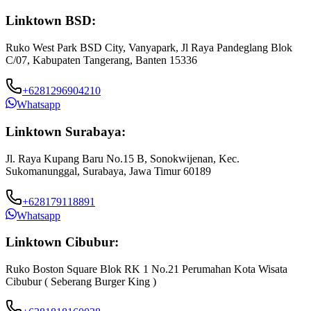
Linktown BSD:
Ruko West Park BSD City, Vanyapark, Jl Raya Pandeglang Blok
C/07, Kabupaten Tangerang, Banten 15336
+6281296904210
Whatsapp
Linktown Surabaya:
Jl. Raya Kupang Baru No.15 B, Sonokwijenan, Kec.
Sukomanunggal, Surabaya, Jawa Timur 60189
+628179118891
Whatsapp
Linktown Cibubur:
Ruko Boston Square Blok RK 1 No.21 Perumahan Kota Wisata
J
Cibubur ( Seberang Burger King )
B