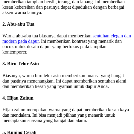
memberikan tampilan bersih, terang, dan lapang.
Ini memberikan
kesan kebersihan dan pastinya dapat dipadukan dengan berbagai
aksen warna lainnya.
2. Abu-abu Tua
Warna abu-abu tua biasanya dapat memberikan
sentuhan elegan dan
modern pada dapur
.
Ini memberikan kontrast yang menarik dan
cocok untuk desain dapur yang berfokus pada tampilan
kontemporer.
3. Biru Telur Asin
Biasanya, warna biru telur asin memberikan nuansa yang hangat
dan pastinya menenangkan.
Ini dapat memberikan sentuhan alami
dan memberikan kesan yang nyaman untuk dapur Anda.
4. Hijau Zaitun
Hijau zaitun merupakan warna yang dapat memberikan kesan kaya
dan mendalam.
Ini bisa menjadi pilihan yang menarik untuk
menciptakan suasana yang hangat dan alami.
5. Kuning Cerah