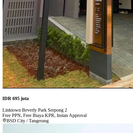
IDR 695 juta
Linktown Beverly Park Serpong 2
Free PPN, Free Biaya KPR, Instan Approval
BSD City / Tangerang