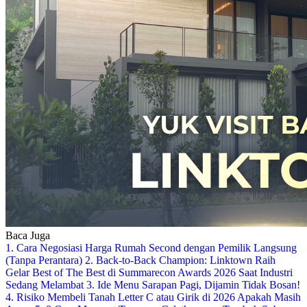
Baca Juga
1. Cara Negosiasi Harga Rumah Second dengan Pemilik Langsung
(Tanpa Perantara)
2. Back-to-Back Champion: Linktown Raih
Gelar Best of The Best di Summarecon Awards 2026 Saat Industri
Sedang Melambat
3. Ide Menu Sarapan Pagi, Dijamin Tidak Bosan!
4. Risiko Membeli Tanah Letter C atau Girik di 2026 Apakah Masih