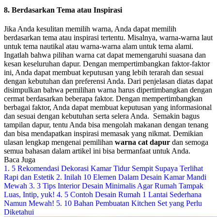
8. Berdasarkan Tema atau Inspirasi
Jika Anda kesulitan memilih warna, Anda dapat memilih
berdasarkan tema atau inspirasi tertentu.
Misalnya, warna-warna laut
untuk tema nautikal atau warna-warna alam untuk tema alami.
Ingatlah bahwa pilihan warna cat dapat memengaruhi suasana dan
kesan keseluruhan dapur.
Dengan mempertimbangkan faktor-faktor
ini, Anda dapat membuat keputusan yang lebih terarah dan sesuai
dengan kebutuhan dan preferensi Anda.
Dari penjelasan diatas dapat
disimpulkan bahwa pemilihan warna harus dipertimbangkan dengan
cermat berdasarkan beberapa faktor.
Dengan mempertimbangkan
berbagai faktor, Anda dapat membuat keputusan yang informasional
dan sesuai dengan kebutuhan serta selera Anda.
Semakin bagus
tampilan dapur, tentu Anda bisa mengolah makanan dengan tenang
dan bisa mendapatkan inspirasi memasak yang nikmat.
Demikian
ulasan lengkap mengenai pemilihan
warna cat dapur
dan semoga
semua bahasan dalam artikel ini bisa bermanfaat untuk Anda.
Baca Juga
1. 5 Rekomendasi Dekorasi Kamar Tidur Sempit Supaya Terlihat
Rapi dan Estetik
2. Inilah 10 Elemen Dalam Desain Kamar Mandi
Mewah
3. 3 Tips Interior Desain Minimalis Agar Rumah Tampak
Luas, Intip, yuk!
4. 5 Contoh Desain Rumah 1 Lantai Sederhana
Namun Mewah!
5. 10 Bahan Pembuatan Kitchen Set yang Perlu
Diketahui