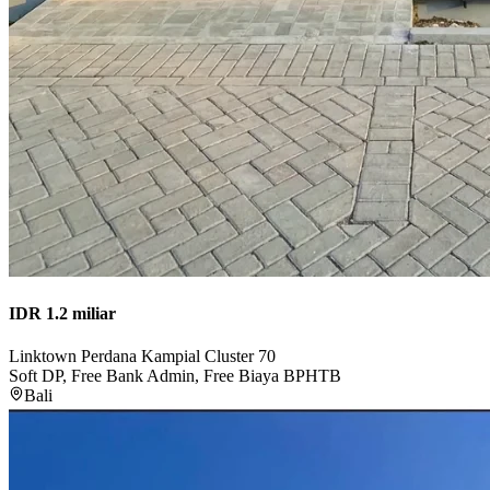
IDR 1.2 miliar
Linktown Perdana Kampial Cluster 70
Soft DP, Free Bank Admin, Free Biaya BPHTB
Bali