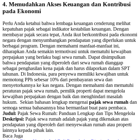
4. Memudahkan Akses Keuangan dan Kontribusi
pada Ekonomi
Perlu Anda ketahui bahwa lembaga keuangan cenderung melihat
kepatuhan pajak sebagai indikator kestabilan keuangan.
Dengan
membayar pajak secara tepat, Anda ikut berkontribusi pada ekonomi
negara dengan menyumbangkan pendapatan yang diperlukan untuk
berbagai program.
Dengan memahami manfaat-manfaat ini,
diharapkan Anda semakin termotivasi untuk mematuhi kewajiban
perpajakan yang berlaku bagi sewa rumah.
Dapat disimpulkan
bahwa pendapatan yang diperoleh dari sewa rumah dianggap
sebagai penghasilan kena pajak dan harus dilaporkan dalam SPT
tahunan.
Di Indonesia, para penyewa memiliki kewajiban untuk
memotong PPh sebesar 10% dari pembayaran sewa dan
menyetorkannya ke kas negara.
Dengan memahami dan mematuhi
peraturan pajak sewa rumah, pemilik properti dapat mengelola
kewajiban perpajakan dengan baik dan menghindari masalah
hukum.
Sekian bahasan lengkap mengenai
pajak sewa rumah
dan
semoga semua bahasannya bisa bermanfaat buat para pembaca.
Judul:
Pajak Sewa Rumah: Panduan Lengkap dan Tips Mengelola
Deskripsi:
Pajak sewa rumah adalah pajak yang dikenakan atas
pendapatan yang diperoleh dari menyewakan rumah atau properti
lainnya kepada pihak lain.
Baca Juga