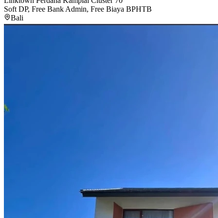
Linktown Perdana Kampial Cluster 70
Soft DP, Free Bank Admin, Free Biaya BPHTB
Bali