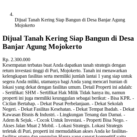
Dijual Tanah Kering Siap Bangun di Desa Banjar Agung
Mojokerto
Dijual Tanah Kering Siap Bangun di Desa
Banjar Agung Mojokerto
Rp.
2.300.000
Kesempatan terbatas buat Anda dapatkan tanah strategis dengan
return investasi tinggi di Puri, Mojokerto. Tanah ini menawarkan
kelengkapan fasilitas serta memiliki jumlah lantai 1 yang siap untuk
segera Anda miliki, utamanya bagi Anda yang mencari hunian di
lokasi yang dekat dengan fasilitas umum. Detail Properti ini adalah:
- Sertifikat: SHM - Sertifikat Hak Milik Tidak hanya itu, namun
properti ini juga memiliki keunggulan sebagai berikut: - Bisa KPR. -
Cicilan Bertahap. - Dekat Pusat Perbelanjaan. - Dekat Sekolah
Negeri. - Dekat Fasilitas Kesehatan. - Dekat Tempat Ibadah. - Dekat
Kawasan Bisnis & Industri. - Lingkungan Tenang dan Damai. -
Adem & Sejuk. - Cocok Untuk Investasi. - Properti Bisa Nego. -
Akses Jalan Muat 2 Mobil. - Lokasi Strategis. Lokasi Strategis
terletak di Puri, properti ini memudahkan akses Anda ke fasilitas-
fasilitas utama dan unggulan Harga yang sangat kompetitif yaitu,