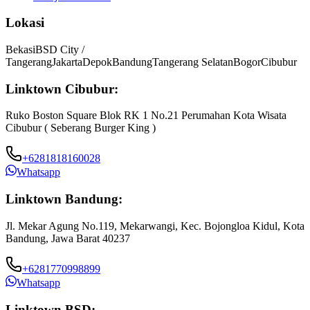
Lokasi
Bekasi
BSD City /
Tangerang
Jakarta
Depok
Bandung
Tangerang Selatan
Bogor
Cibubur
Linktown Cibubur:
Ruko Boston Square Blok RK 1 No.21 Perumahan Kota Wisata
Cibubur ( Seberang Burger King )
+6281818160028
Whatsapp
Linktown Bandung:
Jl. Mekar Agung No.119, Mekarwangi, Kec. Bojongloa Kidul, Kota
Bandung, Jawa Barat 40237
+6281770998899
Whatsapp
Linktown BSD: