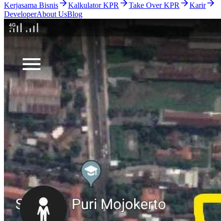
Kerjasama Bisnis
Kalkulator KPR
Take Over KPR
Karir
Developer
About Us
Blog