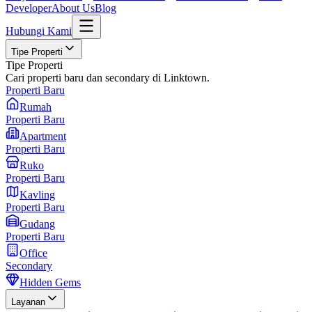
Developer
About Us
Blog
Hubungi Kami
Tipe Properti
Tipe Properti
Cari properti baru dan secondary di Linktown.
Properti Baru
Rumah
Properti Baru
Apartment
Properti Baru
Ruko
Properti Baru
Kavling
Properti Baru
Gudang
Properti Baru
Office
Secondary
Hidden Gems
Layanan