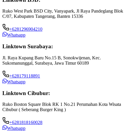
Ruko West Park BSD City, Vanyapark, Jl Raya Pandeglang Blok
C/07, Kabupaten Tangerang, Banten 15336
+6281296904210
Whatsapp
Linktown Surabaya:
Jl. Raya Kupang Baru No.15 B, Sonokwijenan, Kec.
Sukomanunggal, Surabaya, Jawa Timur 60189
+628179118891
Whatsapp
Linktown Cibubur:
Ruko Boston Square Blok RK 1 No.21 Perumahan Kota Wisata
J
Cibubur ( Seberang Burger King )
B
+6281818160028
Whatsapp