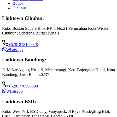
Bogor
Cibubur
Linktown Cibubur:
Ruko Boston Square Blok RK 1 No.21 Perumahan Kota Wisata
Cibubur ( Seberang Burger King )
+6281818160028
Whatsapp
Linktown Bandung:
Jl. Mekar Agung No.119, Mekarwangi, Kec. Bojongloa Kidul, Kota
Bandung, Jawa Barat 40237
+6281770998899
Whatsapp
Linktown BSD:
Ruko West Park BSD City, Vanyapark, Jl Raya Pandeglang Blok
C/07, Kabupaten Tangerang, Banten 15336