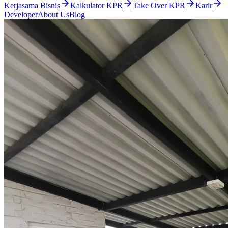
Kerjasama Bisnis
Kalkulator KPR
Take Over KPR
Karir
Developer
About Us
Blog