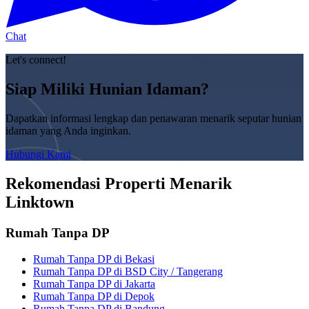
Chat
Let's connect!
Siap Miliki Hunian Idaman?
Dapatkan informasi lengkap dan penawaran menarik seputar hunian
idaman yang Anda inginkan.
Hubungi Kami
Rekomendasi Properti Menarik
Linktown
Rumah Tanpa DP
Rumah Tanpa DP di Bekasi
Rumah Tanpa DP di BSD City / Tangerang
Rumah Tanpa DP di Jakarta
Rumah Tanpa DP di Depok
Rumah Tanpa DP di Bandung