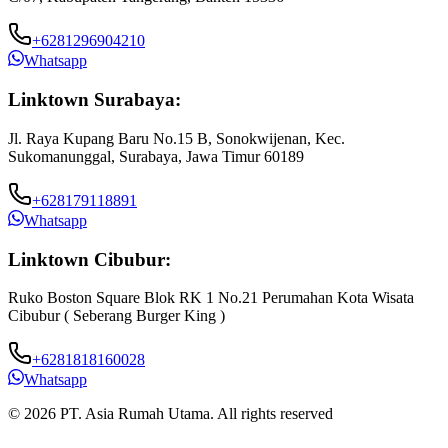
+6281296904210
Whatsapp
Linktown Surabaya:
Jl. Raya Kupang Baru No.15 B, Sonokwijenan, Kec.
Sukomanunggal, Surabaya, Jawa Timur 60189
+628179118891
Whatsapp
Linktown Cibubur:
Ruko Boston Square Blok RK 1 No.21 Perumahan Kota Wisata
J
Cibubur ( Seberang Burger King )
B
+6281818160028
Whatsapp
© 2026 PT. Asia Rumah Utama. All rights reserved