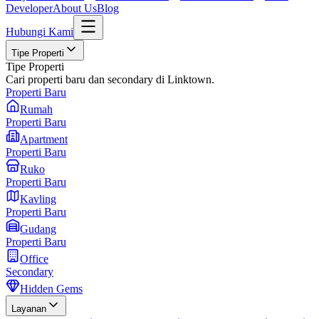
Developer
About Us
Blog
Hubungi Kami
Tipe Properti
Tipe Properti
Cari properti baru dan secondary di Linktown.
Properti Baru
Rumah
Properti Baru
Apartment
Properti Baru
Ruko
Properti Baru
Kavling
Properti Baru
Gudang
Properti Baru
Office
Secondary
Hidden Gems
Layanan