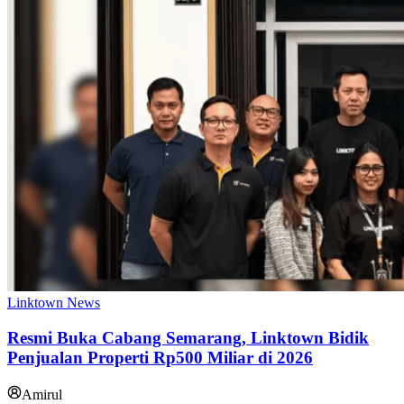
Linktown News
Resmi Buka Cabang Semarang, Linktown Bidik
Penjualan Properti Rp500 Miliar di 2026
Amirul