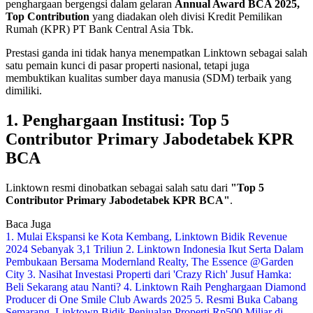
penghargaan bergengsi dalam gelaran
Annual Award BCA 2025,
Top Contribution
yang diadakan oleh divisi Kredit Pemilikan
Rumah (KPR) PT Bank Central Asia Tbk.
Prestasi ganda ini tidak hanya menempatkan Linktown sebagai salah
satu pemain kunci di pasar properti nasional, tetapi juga
membuktikan kualitas sumber daya manusia (SDM) terbaik yang
dimiliki.
1. Penghargaan Institusi: Top 5
Contributor Primary Jabodetabek KPR
BCA
Linktown resmi dinobatkan sebagai salah satu dari
"Top 5
Contributor Primary Jabodetabek KPR BCA"
.
Baca Juga
1. Mulai Ekspansi ke Kota Kembang, Linktown Bidik Revenue
2024 Sebanyak 3,1 Triliun
2. Linktown Indonesia Ikut Serta Dalam
Pembukaan Bersama Modernland Realty, The Essence @Garden
City
3. Nasihat Investasi Properti dari 'Crazy Rich' Jusuf Hamka:
Beli Sekarang atau Nanti?
4. Linktown Raih Penghargaan Diamond
Producer di One Smile Club Awards 2025
5. Resmi Buka Cabang
Semarang, Linktown Bidik Penjualan Properti Rp500 Miliar di