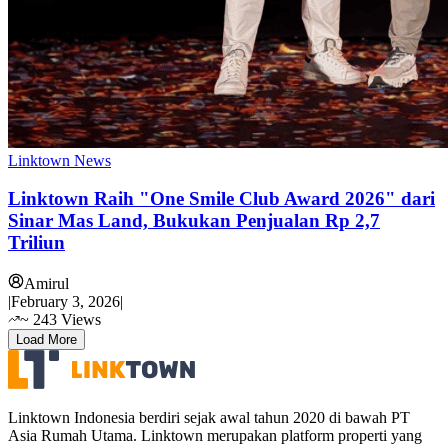
Linktown News
Linktown Raih "One Smile Club Award 2026" dari
Sinar Mas Land, Bukukan Penjualan Rp 2,7
Triliun
Amirul
|
February 3, 2026
|
~
243
Views
Load More
Linktown Indonesia berdiri sejak awal tahun 2020 di bawah PT
Asia Rumah Utama. Linktown merupakan platform properti yang