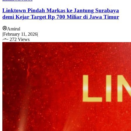
Linktown Pindah Markas ke Jantung Surabaya
demi Kejar Target Rp 700 Miliar di Jawa Timur
Amirul
|
February 11, 2026
|
~
272
Views