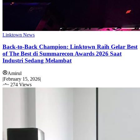
Linktown News
Back-to-Back Champion: Linktown Raih Gelar Best
of The Best di Summarecon Awards 2026 Saat
Industri Sedang Melambat
Amirul
|
February 15, 2026
|
~
274
Views