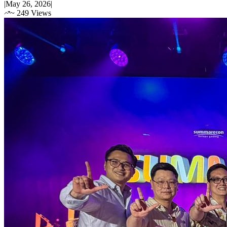
|
May 26, 2026
|
~
249
Views