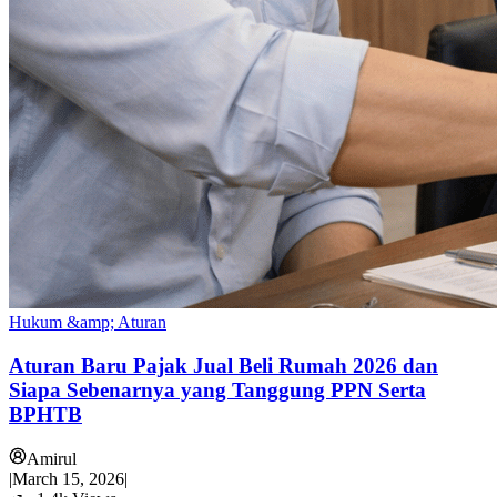
Hukum &amp; Aturan
Aturan Baru Pajak Jual Beli Rumah 2026 dan
Siapa Sebenarnya yang Tanggung PPN Serta
BPHTB
Amirul
|
March 15, 2026
|