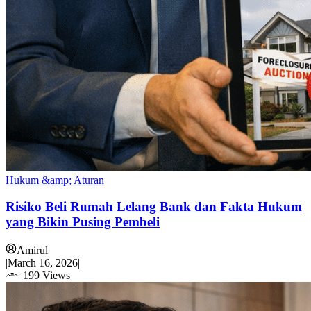
Hukum &amp; Aturan
Risiko Beli Rumah Lelang Bank dan Fakta Hukum
yang Bikin Pusing Pembeli
Amirul
|
March 16, 2026
|
~
199
Views