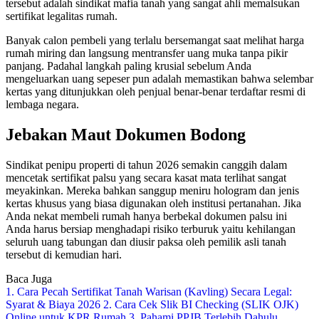
tersebut adalah sindikat mafia tanah yang sangat ahli memalsukan
sertifikat legalitas rumah.
Banyak calon pembeli yang terlalu bersemangat saat melihat harga
rumah miring dan langsung mentransfer uang muka tanpa pikir
panjang. Padahal langkah paling krusial sebelum Anda
mengeluarkan uang sepeser pun adalah memastikan bahwa selembar
kertas yang ditunjukkan oleh penjual benar-benar terdaftar resmi di
lembaga negara.
Jebakan Maut Dokumen Bodong
Sindikat penipu properti di tahun 2026 semakin canggih dalam
mencetak sertifikat palsu yang secara kasat mata terlihat sangat
meyakinkan. Mereka bahkan sanggup meniru hologram dan jenis
kertas khusus yang biasa digunakan oleh institusi pertanahan. Jika
Anda nekat membeli rumah hanya berbekal dokumen palsu ini
Anda harus bersiap menghadapi risiko terburuk yaitu kehilangan
seluruh uang tabungan dan diusir paksa oleh pemilik asli tanah
tersebut di kemudian hari.
Baca Juga
1. Cara Pecah Sertifikat Tanah Warisan (Kavling) Secara Legal:
Syarat & Biaya 2026
2. Cara Cek Slik BI Checking (SLIK OJK)
Online untuk KPR Rumah
3. Pahami PPJB Terlebih Dahulu