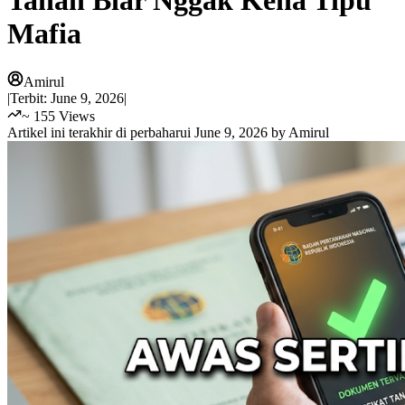
Tanah Biar Nggak Kena Tipu
Mafia
Amirul
|
Terbit:
June 9, 2026
|
~
155
Views
Artikel ini terakhir di perbaharui
June 9, 2026
by
Amirul