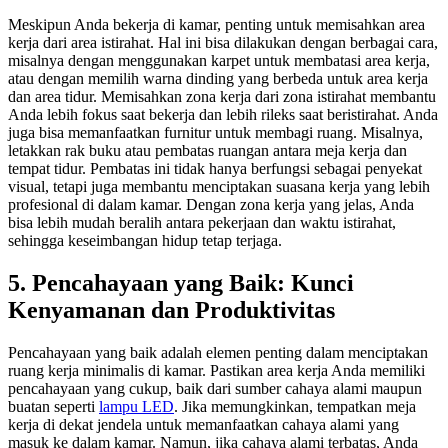
Meskipun Anda bekerja di kamar, penting untuk memisahkan area
kerja dari area istirahat. Hal ini bisa dilakukan dengan berbagai cara,
misalnya dengan menggunakan karpet untuk membatasi area kerja,
atau dengan memilih warna dinding yang berbeda untuk area kerja
dan area tidur. Memisahkan zona kerja dari zona istirahat membantu
Anda lebih fokus saat bekerja dan lebih rileks saat beristirahat.
Anda
juga bisa memanfaatkan furnitur untuk membagi ruang. Misalnya,
letakkan rak buku atau pembatas ruangan antara meja kerja dan
tempat tidur. Pembatas ini tidak hanya berfungsi sebagai penyekat
visual, tetapi juga membantu menciptakan suasana kerja yang lebih
profesional di dalam kamar. Dengan zona kerja yang jelas, Anda
bisa lebih mudah beralih antara pekerjaan dan waktu istirahat,
sehingga keseimbangan hidup tetap terjaga.
5. Pencahayaan yang Baik: Kunci
Kenyamanan dan Produktivitas
Pencahayaan yang baik adalah elemen penting dalam menciptakan
ruang kerja minimalis di kamar. Pastikan area kerja Anda memiliki
pencahayaan yang cukup, baik dari sumber cahaya alami maupun
buatan seperti
lampu LED
. Jika memungkinkan, tempatkan meja
kerja di dekat jendela untuk memanfaatkan cahaya alami yang
masuk ke dalam kamar.
Namun, jika cahaya alami terbatas, Anda