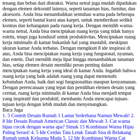
tenang dan bebas dari distraksi.
Warna netral juga mudah dipadukan
dengan elemen dekoratif lainnya, seperti tanaman hias, furnitur, dan
aksesoris. Anda bisa menambahkan sentuhan warna pada beberapa
elemen, seperti bantal kursi atau karpet, untuk memberikan sedikit
kontras dan kehangatan pada ruang kerja. Dengan memilih warna-
warna netral, Anda bisa menciptakan ruang kerja yang tidak hanya
estetis, tetapi juga kondusif untuk produktivitas.
Menciptakan ruang
kerja minimalis di kamar bukanlah hal yang mustahil, meskipun
ukuran kamar Anda terbatas. Dengan mengikuti 8 ide inspirasi di
atas, Anda bisa menciptakan ruang kerja yang fungsional, nyaman,
dan estetis. Dari memilih meja lipat hingga menambahkan tanaman
hias, setiap elemen desain memiliki peran penting dalam
menciptakan ruang kerja yang ideal di kamar Anda.
Ingatlah bahwa
ruang kerja yang baik adalah ruang yang dapat memenuhi
kebutuhan Anda, baik dari segi fungsionalitas maupun kenyamanan.
Dengan perencanaan yang tepat dan pemilihan elemen desain yang
cermat, ruang kerja minimalis di kamar Anda bisa menjadi tempat
yang inspiratif dan produktif, membantu Anda mencapai tujuan-
tujuan kerja dengan lebih mudah dan menyenangkan.
Baca Juga
1. 5 Contoh Desain Rumah 1 Lantai Sederhana Namun Mewah!
2.
8 Ide Desain Rumah American Classic dan Mewah
3. Cat warna
hijau cocok dengan warna apa? Simak 15 Kombinasi Warna Hijau
Paling Serasi!
4. 5 Ide Cerdas Tata Letak Tanah Sisa di Belakang
Rumah untuk Keluarga Muda
5. 12 Ide Kombinasi Warna Cat