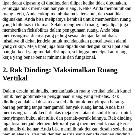
lipat dapat dipasang di dinding dan dilipat ketika tidak digunakan,
sehingga tidak memakan banyak ruang. Ketika Anda membutuhkan
ruang kerja, Anda cukup membuka meja tersebut, dan saat tidak
digunakan, Anda bisa melipatnya kembali untuk memberikan ruang
yang lebih luas di kamar.
Selain menghemat ruang, meja lipat juga
memberikan fleksibilitas dalam penggunaan ruang. Anda bisa
memasangnya di area yang paling sesuai dengan kebutuhan,
misalnya di dekat jendela untuk mendapatkan pencahayaan alami
yang cukup. Meja lipat juga bisa dipadukan dengan kursi lipat atau
bangku kecil yang mudah disimpan, sehingga menciptakan ruang
kerja yang benar-benar minimalis dan fungsional.
2. Rak Dinding: Maksimalkan Ruang
Vertikal
Dalam desain minimalis, memanfaatkan ruang vertikal adalah kunci
untuk mengoptimalkan penggunaan ruang yang terbatas. Rak
dinding adalah salah satu cara terbaik untuk menyimpan barang-
barang penting tanpa mengambil banyak ruang lantai. Anda bisa
memasang rak-rak kecil di atas meja kerja atau di sudut kamar untuk
menyimpan buku, alat tulis, dan pernak-pernik lainnya.
Rak dinding
juga bisa menjadi elemen dekoratif yang mempercantik ruang kerja
minimalis di kamar. Anda bisa memilih rak dengan desain sederhana
namun elegan, atau rak dengan warna yang senada dengan dinding