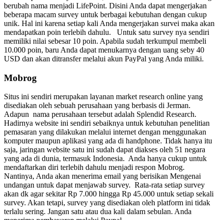
berubah nama menjadi LifePoint. Disini Anda dapat mengerjakan
beberapa macam survey untuk berbagai kebutuhan dengan cukup
unik. Hal ini karena setiap kali Anda mengerjakan survei maka akan
mendapatkan poin terlebih dahulu.
Untuk satu survey nya sendiri
memiliki nilai sebesar 10 poin. Apabila sudah terkumpul membeli
10.000 poin, baru Anda dapat menukarnya dengan uang seby 40
USD dan akan ditransfer melalui akun PayPal yang Anda miliki.
Mobrog
Situs ini sendiri merupakan layanan market research online yang
disediakan oleh sebuah perusahaan yang berbasis di Jerman.
Adapun nama perusahaan tersebut adalah Splendid Research.
Hadirnya website ini sendiri sebaiknya untuk kebutuhan penelitian
pemasaran yang dilakukan melalui internet dengan menggunakan
komputer maupun aplikasi yang ada di handphone. Tidak hanya itu
saja, jaringan website satu ini sudah dapat diakses oleh 51 negara
yang ada di dunia, termasuk Indonesia.
Anda hanya cukup untuk
mendaftarkan diri terlebih dahulu menjadi respon Mobrog.
Nantinya, Anda akan menerima email yang berisikan Mengenai
undangan untuk dapat menjawab survey.
Rata-rata setiap survey
akan dk agar sekitar Rp 7.000 hingga Rp 45.000 untuk setiap sekali
survey. Akan tetapi, survey yang disediakan oleh platform ini tidak
terlalu sering. Jangan satu atau dua kali dalam sebulan. Anda