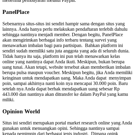
menerima pembayaran melalui Paypal.
PanelPlace
Sebenarnya situs-situs ini sendiri hampir sama dengan situs yang
lainnya. Anda hanya perlu melakukan pendaftaran terlebih dahulu
sehingga nantinya menjadi member. Dengan begitu, PanelPlace
akan mengirimkan berbagai info terbaru tentang survei yang
menawarkan imbalan bagi para partisipan.
Bahkan platform ini
sendiri sudah memiliki satu juta anggota yang ada di seluruh dunia.
Tidak hanya itu saja, platform ini pun telah menawarkan kelas
online yang nantinya dapat Anda ikuti. Meskipun, bukan berupa
uang tunai. Akan tetapi, website tersebut akan memberikan imbalan
berupa pulsa maupun voucher.
Meskipun begitu, jika Anda memiliki
keinginan untuk mendapatkan uang. Maka Anda dapat menyimpan
poin, sampai akhirnya nanti koin nya mencapai 30.000 poin. Baru
setelah nya Anda dapat berhak mendapatkan uang sebesar Rp
443.000 dan nantinya akan ditransfer ke dalam PayPal yang kamu
miliki.
Opinion World
Situs ini sendiri merupakan portal market research online yang Anda
gunakan untuk menuangkan opini. Sehingga nantinya sampai
kepada pemimpin dari berbagai jenis industri. Dimana opink