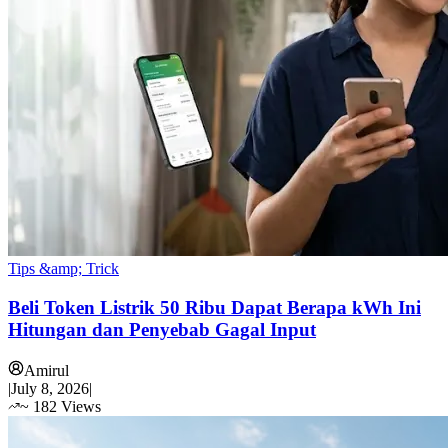
Tips &amp; Trick
Beli Token Listrik 50 Ribu Dapat Berapa kWh Ini
Hitungan dan Penyebab Gagal Input
Amirul
|
July 8, 2026
|
~
182
Views