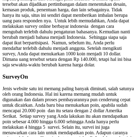
tersebut akan dijadikan pertimbangan dalam menentukan desain,
kemasan produk, penentuan harga, dan lain sebagainya.
Tidak
hanya itu saja, situs ini sendiri dapat memberikan imbalan berupa
uang para responden nya. Untuk lebih memudahkan, Anda dapat
melakukan
survey online berbayar indonesia
dengan cara
mengubah terlebih dahulu pengaturan bahasanya. Kemudian nanti
berubah menjadi bahasa menjadi Indonesia.
Sehingga siapa saja
dapat ikut berpartisipasi. Namun, sebelum itu, Anda perlu
mendaftar terlebih dahulu menjadi anggota. Setelah mengikuti
survey, Anda dapat menukarkan 1000 koin menjadi 10 dollar.
Dimana uang tersebut setara dengan Rp 140.000, tetapi hal ini bisa
saja sewaktu-waktu berubah karena harga dolar.
SurveyOn
Jenis website satu ini memang paling banyak diminati, salah satunya
oleh orang Indonesia. Hal ini karena memang mudah untuk
digunakan dan dalam proses pembayarannya pun cenderung cepat
untuk dicairkan. Anda baru bisa menukarkan poin, apabila sudah
mencapai 20.000 poin dan itu setara dengan 2 dollar Amerika
Serikat.
Setiap survey yang Anda lakukan itu akan mendapatkan
poin sebesar 4.000 hingga 6.000 sehingga Anda hanya perlu
melakukan 4 hingga 5 survei. Selain itu, survei ini juga
menawarkan cara lain untuk mendapatkan poin. Adapun caranya