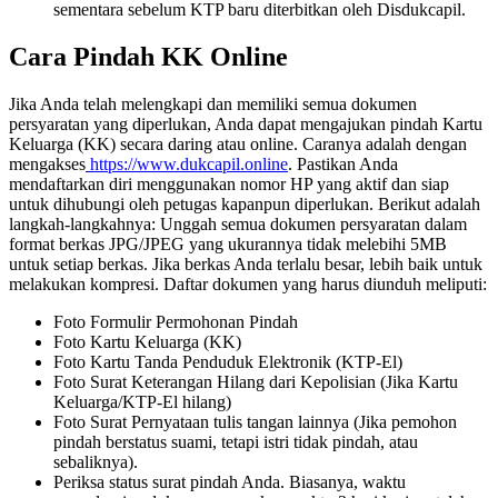
sementara sebelum KTP baru diterbitkan oleh Disdukcapil.
Cara Pindah KK Online
Jika Anda telah melengkapi dan memiliki semua dokumen
persyaratan yang diperlukan, Anda dapat mengajukan pindah Kartu
Keluarga (KK) secara daring atau online. Caranya adalah dengan
mengakses
https://www.dukcapil.online
. Pastikan Anda
mendaftarkan diri menggunakan nomor HP yang aktif dan siap
untuk dihubungi oleh petugas kapanpun diperlukan. Berikut adalah
langkah-langkahnya:
Unggah semua dokumen persyaratan dalam
format berkas JPG/JPEG yang ukurannya tidak melebihi 5MB
untuk setiap berkas. Jika berkas Anda terlalu besar, lebih baik untuk
melakukan kompresi. Daftar dokumen yang harus diunduh meliputi:
Foto Formulir Permohonan Pindah
Foto Kartu Keluarga (KK)
Foto Kartu Tanda Penduduk Elektronik (KTP-El)
Foto Surat Keterangan Hilang dari Kepolisian (Jika Kartu
Keluarga/KTP-El hilang)
Foto Surat Pernyataan tulis tangan lainnya (Jika pemohon
pindah berstatus suami, tetapi istri tidak pindah, atau
sebaliknya).
Periksa status surat pindah Anda. Biasanya, waktu