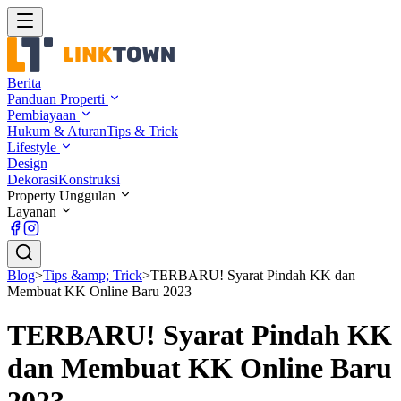
Berita
Panduan Properti
Pembiayaan
Hukum & Aturan
Tips & Trick
Lifestyle
Design
Dekorasi
Konstruksi
Property Unggulan
Layanan
Blog
>
Tips &amp; Trick
>
TERBARU! Syarat Pindah KK dan
Membuat KK Online Baru 2023
TERBARU! Syarat Pindah KK
dan Membuat KK Online Baru