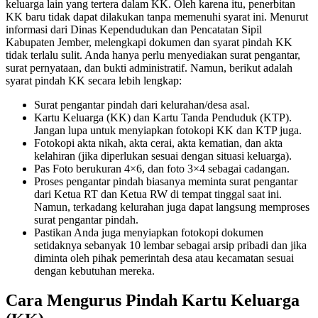
keluarga lain yang tertera dalam KK. Oleh karena itu, penerbitan
KK baru tidak dapat dilakukan tanpa memenuhi syarat ini.
Menurut
informasi dari Dinas Kependudukan dan Pencatatan Sipil
Kabupaten Jember, melengkapi dokumen dan syarat pindah KK
tidak terlalu sulit. Anda hanya perlu menyediakan surat pengantar,
surat pernyataan, dan bukti administratif. Namun, berikut adalah
syarat pindah KK secara lebih lengkap:
Surat pengantar pindah dari kelurahan/desa asal.
Kartu Keluarga (KK) dan Kartu Tanda Penduduk (KTP).
Jangan lupa untuk menyiapkan fotokopi KK dan KTP juga.
Fotokopi akta nikah, akta cerai, akta kematian, dan akta
kelahiran (jika diperlukan sesuai dengan situasi keluarga).
Pas Foto berukuran 4×6, dan foto 3×4 sebagai cadangan.
Proses pengantar pindah biasanya meminta surat pengantar
dari Ketua RT dan Ketua RW di tempat tinggal saat ini.
Namun, terkadang kelurahan juga dapat langsung memproses
surat pengantar pindah.
Pastikan Anda juga menyiapkan fotokopi dokumen
setidaknya sebanyak 10 lembar sebagai arsip pribadi dan jika
diminta oleh pihak pemerintah desa atau kecamatan sesuai
dengan kebutuhan mereka.
Cara Mengurus Pindah Kartu Keluarga