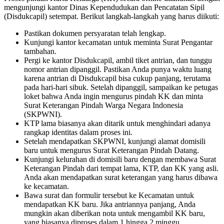
mengunjungi kantor Dinas Kependudukan dan Pencatatan Sipil
(Disdukcapil) setempat. Berikut langkah-langkah yang harus diikuti:
Pastikan dokumen persyaratan telah lengkap.
Kunjungi kantor kecamatan untuk meminta Surat Pengantar
tambahan.
Pergi ke kantor Disdukcapil, ambil tiket antrian, dan tunggu
nomor antrian dipanggil. Pastikan Anda punya waktu luang
karena antrian di Disdukcapil bisa cukup panjang, terutama
pada hari-hari sibuk. Setelah dipanggil, sampaikan ke petugas
loket bahwa Anda ingin mengurus pindah KK dan minta
Surat Keterangan Pindah Warga Negara Indonesia
(SKPWNI).
KTP lama biasanya akan ditarik untuk menghindari adanya
rangkap identitas dalam proses ini.
Setelah mendapatkan SKPWNI, kunjungi alamat domisili
baru untuk mengurus Surat Keterangan Pindah Datang.
Kunjungi kelurahan di domisili baru dengan membawa Surat
Keterangan Pindah dari tempat lama, KTP, dan KK yang asli.
Anda akan mendapatkan surat keterangan yang harus dibawa
ke kecamatan.
Bawa surat dan formulir tersebut ke Kecamatan untuk
mendapatkan KK baru. Jika antriannya panjang, Anda
mungkin akan diberikan nota untuk mengambil KK baru,
yang biasanya diproses dalam 1 hingga 2 minggu.