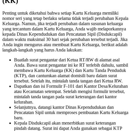
(KK)
Penting untuk diketahui bahwa setiap Kartu Keluarga memiliki
nomor seri yang tetap berlaku selama tidak terjadi perubahan Kepala
Keluarga. Namun, jika terjadi perubahan dalam susunan keluarga
yang tercantum dalam Kartu Keluarga, Anda wajib melaporkannya
kepada Dinas Kependudukan dan Pencatatan Sipil (Disdukcapil)
dalam waktu maksimal 30 hari sejak perubahan tersebut terjadi.
Jika
Anda ingin mengurus atau membuat Kartu Keluarga, berikut adalah
langkah-langkah yang harus Anda lakukan:
Buatlah surat pengantar dari Ketua RT/RW di alamat asal
Anda. Bawa surat pengantar ini ke RT terlebih dahulu, sambil
membawa Kartu Keluarga (KK) dan Kartu Tanda Penduduk
(KTP), dan cantumkan alamat domisili baru dalam surat
tersebut. Setelah itu, mintalah tanda tangan dari Ketua RW.
Dapatkan dan isi Formulir F-101 dari Kantor Desa/Kelurahan
atau Kecamatan setempat. Setelah mengisi formulir tersebut,
mintalah tanda tangan pada surat keterangan dari kantor
kelurahan.
Selanjutnya, datangi kantor Dinas Kependudukan dan
Pencatatan Sipil untuk memproses pembuatan Kartu Keluarga
baru.
Kepala Disdukcapil akan menerbitkan surat keterangan
pindah datang. Surat ini dapat Anda gunakan sebagai KTP