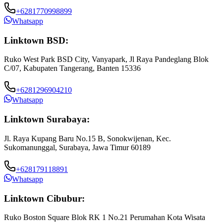
+6281770998899
Whatsapp
Linktown BSD:
Ruko West Park BSD City, Vanyapark, Jl Raya Pandeglang Blok
C/07, Kabupaten Tangerang, Banten 15336
+6281296904210
Whatsapp
Linktown Surabaya:
Jl. Raya Kupang Baru No.15 B, Sonokwijenan, Kec.
Sukomanunggal, Surabaya, Jawa Timur 60189
+628179118891
Whatsapp
Linktown Cibubur:
Ruko Boston Square Blok RK 1 No.21 Perumahan Kota Wisata
J