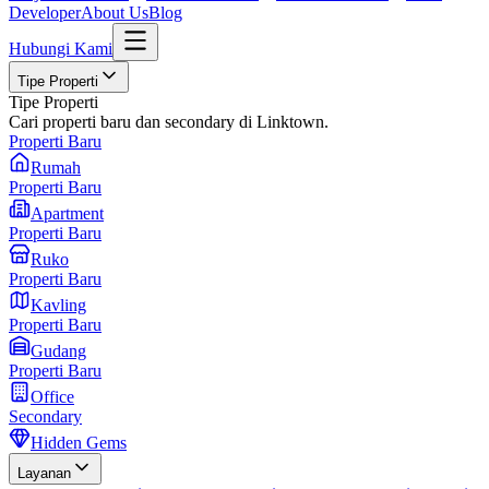
Developer
About Us
Blog
Hubungi Kami
Tipe Properti
Tipe Properti
Cari properti baru dan secondary di Linktown.
Properti Baru
Rumah
Properti Baru
Apartment
Properti Baru
Ruko
Properti Baru
Kavling
Properti Baru
Gudang
Properti Baru
Office
Secondary
Hidden Gems
Layanan