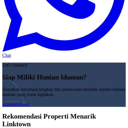
Chat
Let's connect!
Siap Miliki Hunian Idaman?
Dapatkan informasi lengkap dan penawaran menarik seputar hunian
idaman yang Anda inginkan.
Hubungi Kami
Rekomendasi Properti Menarik
Linktown