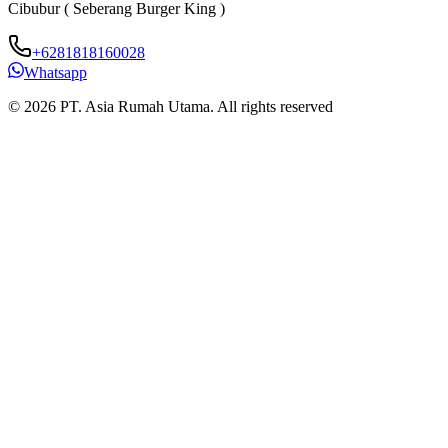
Cibubur ( Seberang Burger King )
B
+6281818160028
Whatsapp
© 2026 PT. Asia Rumah Utama. All rights reserved