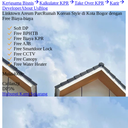
Kerjasama Bisnis
Kalkulator KPR
Take Over KPR
Karir
Developer
About Us
Blog
Linktown Areum Parc
Rumah Korean Style di Kota Bogor dengan
Free Biaya-biaya
Soft DP
Free BPHTB
Free Biaya KPR
Free AJB
Free Smartdoor Lock
Free CCTV
Free Canopy
Free Water Heater
Mulai
400
Jt
Cicilan
2
jt
DP
5
%
Hubungi Kami Sekarang