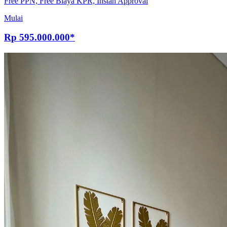
Free PPN, Free Biaya KPR, Instan Approval
Mulai
Rp
595.000.000
*