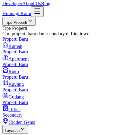
Developer
About Us
Blog
Hubungi Kami
Tipe Properti
Tipe Properti
Cari properti baru dan secondary di Linktown.
Properti Baru
Rumah
Properti Baru
Apartment
Properti Baru
Ruko
Properti Baru
Kavling
Properti Baru
Gudang
Properti Baru
Office
Secondary
Hidden Gems
Layanan