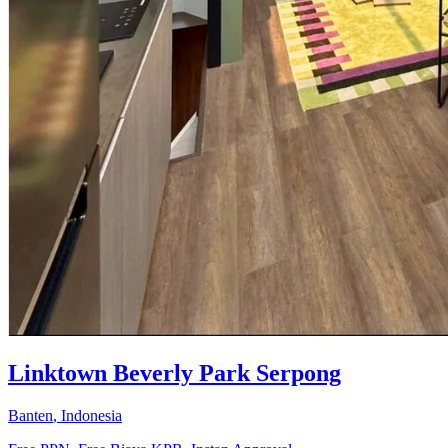
Linktown Beverly Park Serpong
Banten
,
Indonesia