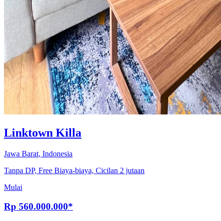
Linktown Killa
Jawa Barat
,
Indonesia
Tanpa DP, Free Biaya-biaya, Cicilan 2 jutaan
Mulai
Rp
560.000.000
*