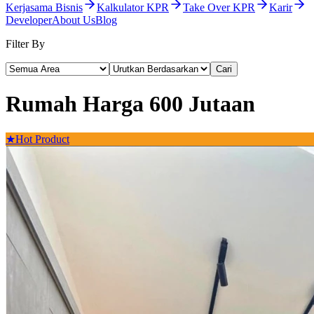
Kerjasama Bisnis
Kalkulator KPR
Take Over KPR
Karir
Developer
About Us
Blog
Filter By
Cari
Rumah Harga 600 Jutaan
★
Hot Product