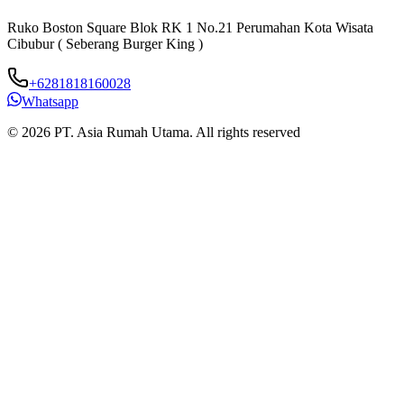
Ruko Boston Square Blok RK 1 No.21 Perumahan Kota Wisata
J
Cibubur ( Seberang Burger King )
B
+6281818160028
Whatsapp
© 2026 PT. Asia Rumah Utama. All rights reserved