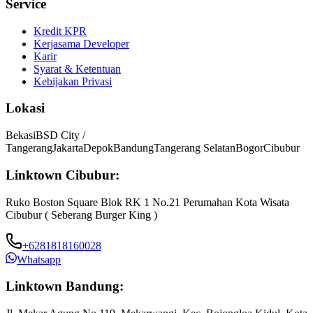
Service
Kredit KPR
Kerjasama Developer
Karir
Syarat & Ketentuan
Kebijakan Privasi
Lokasi
Bekasi
BSD City /
Tangerang
Jakarta
Depok
Bandung
Tangerang Selatan
Bogor
Cibubur
Linktown Cibubur:
Ruko Boston Square Blok RK 1 No.21 Perumahan Kota Wisata
Cibubur ( Seberang Burger King )
+6281818160028
Whatsapp
Linktown Bandung: