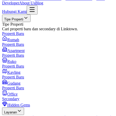
Developer
About Us
Blog
Hubungi Kami
Tipe Properti
Tipe Properti
Cari properti baru dan secondary di Linktown.
Properti Baru
Rumah
Properti Baru
Apartment
Properti Baru
Ruko
Properti Baru
Kavling
Properti Baru
Gudang
Properti Baru
Office
Secondary
Hidden Gems
Layanan