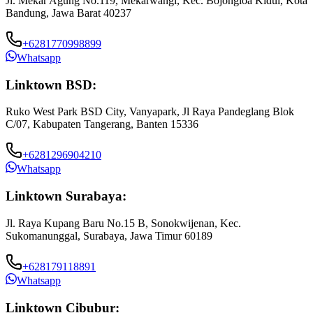
Jl. Mekar Agung No.119, Mekarwangi, Kec. Bojongloa Kidul, Kota
Bandung, Jawa Barat 40237
+6281770998899
Whatsapp
Linktown BSD:
Ruko West Park BSD City, Vanyapark, Jl Raya Pandeglang Blok
C/07, Kabupaten Tangerang, Banten 15336
+6281296904210
Whatsapp
Linktown Surabaya:
Jl. Raya Kupang Baru No.15 B, Sonokwijenan, Kec.
Sukomanunggal, Surabaya, Jawa Timur 60189
+628179118891
Whatsapp
Linktown Cibubur: