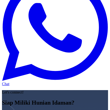
Chat
Let's connect!
Siap Miliki Hunian Idaman?