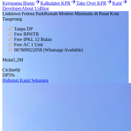
Kerjasama Bisnis
Kalkulator KPR
Take Over KPR
Karir
Developer
About Us
Blog
Linktown Fedora Park
Rumah Modern Minimalis di Pusat Kota
Tangerang
Tanpa DP
Free BPHTB
Free IPKL 12 Bulan
Free AC 1 Unit
087889922058 (Whatsapp Available)
Mulai
1,2
M
Cicilan
6
jt
DP
5
%
Hubungi Kami Sekarang