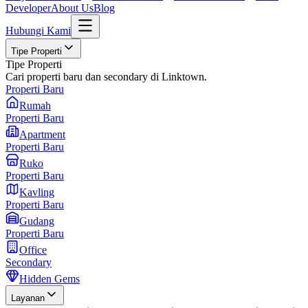
Developer
About Us
Blog
Hubungi Kami
Tipe Properti
Tipe Properti
Cari properti baru dan secondary di Linktown.
Properti Baru
Rumah
Properti Baru
Apartment
Properti Baru
Ruko
Properti Baru
Kavling
Properti Baru
Gudang
Properti Baru
Office
Secondary
Hidden Gems
Layanan