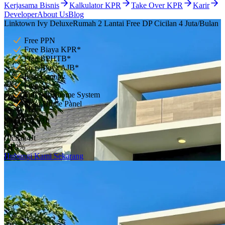
Kerjasama Bisnis
Kalkulator KPR
Take Over KPR
Karir
Developer
About Us
Blog
Linktown Ivy Deluxe
Rumah 2 Lantai Free DP Cicilan 4 Juta/Bulan
Free PPN
Free Biaya KPR*
Free BPHTB*
Free Biaya AJB*
Free Canopy
Free AC*
Full Smarthome System
Solar Home Panel
Mulai
952,93
Jt
Cicilan
4
Jt
DP
0
%
Hubungi Kami Sekarang