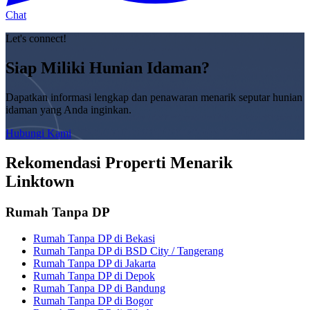
Chat
Let's connect!
Siap Miliki Hunian Idaman?
Dapatkan informasi lengkap dan penawaran menarik seputar hunian
idaman yang Anda inginkan.
Hubungi Kami
Rekomendasi Properti Menarik
Linktown
Rumah Tanpa DP
Rumah Tanpa DP di Bekasi
Rumah Tanpa DP di BSD City / Tangerang
Rumah Tanpa DP di Jakarta
Rumah Tanpa DP di Depok
Rumah Tanpa DP di Bandung
Rumah Tanpa DP di Bogor