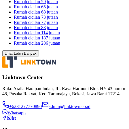
Rumah cicilan 59 jutaan
Rumah cicilan 65 jutaan
Rumah cicilan 68 jutaan
Rumah cicilan 73 jutaan
Rumah cicilan 77 jutaan
Rumah cicilan 83 jutaan
Rumah cicilan 114 jutaan
Rumah cicilan 187 jutaan
Rumah cicilan 286 jutaan
Lihat Lebih Banyak
Linktown Center
Ruko Aralia Harapan Indah, JL. Raya Harmoni Blok HY 43 nomor
48, Pusaka Rakyat, Kec. Tarumajaya, Bekasi, Jawa Barat 17214
+6281277770890
admin@linktown.co.id
Whatsapp