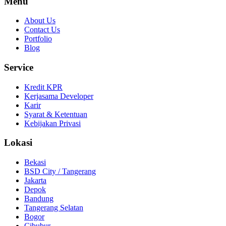
Menu
About Us
Contact Us
Portfolio
Blog
Service
Kredit KPR
Kerjasama Developer
Karir
Syarat & Ketentuan
Kebijakan Privasi
Lokasi
Bekasi
BSD City / Tangerang
Jakarta
Depok
Bandung
Tangerang Selatan
Bogor
Cibubur