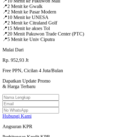
📍
10 Menit ke Pakuwon Mall
📍
2 Menit ke Gwalk
📍
2 Menit ke Pasar Modern
📍
10 Menit ke UNESA
📍
2 Menit ke Citraland Golf
📍
15 Menit ke akses Tol
📍
20 Menit Pakuwon Trade Center (PTC)
📍
5 Menit ke Univ Ciputra
Mulai Dari
Rp.
952,93
Jt
Free PPN, Cicilan 4 Juta/Bulan
Dapatkan Update Promo
& Harga Terbaru
Hubungi Kami
Angsuran KPR
Perhitungan Kredit KPR