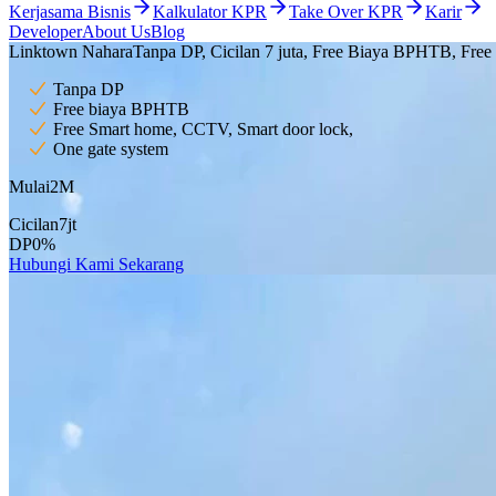
Kerjasama Bisnis
Kalkulator KPR
Take Over KPR
Karir
Developer
About Us
Blog
Linktown Nahara
Tanpa DP, Cicilan 7 juta, Free Biaya BPHTB, Fre
Tanpa DP
Free biaya BPHTB
Free Smart home, CCTV, Smart door lock,
One gate system
Mulai
2
M
Cicilan
7
jt
DP
0
%
Hubungi Kami Sekarang