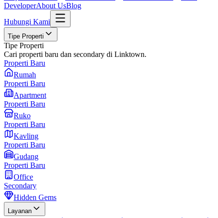
Developer
About Us
Blog
Hubungi Kami
Tipe Properti
Tipe Properti
Cari properti baru dan secondary di Linktown.
Properti Baru
Rumah
Properti Baru
Apartment
Properti Baru
Ruko
Properti Baru
Kavling
Properti Baru
Gudang
Properti Baru
Office
Secondary
Hidden Gems
Layanan