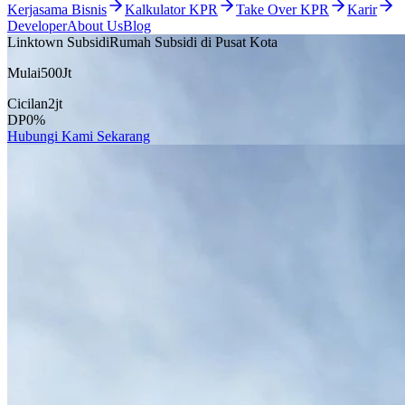
Kerjasama Bisnis
Kalkulator KPR
Take Over KPR
Karir
Developer
About Us
Blog
Linktown Subsidi
Rumah Subsidi di Pusat Kota
Mulai
500
Jt
Cicilan
2
jt
DP
0
%
Hubungi Kami Sekarang