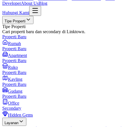
Developer
About Us
Blog
Hubungi Kami
Tipe Properti
Tipe Properti
Cari properti baru dan secondary di Linktown.
Properti Baru
Rumah
Properti Baru
Apartment
Properti Baru
Ruko
Properti Baru
Kavling
Properti Baru
Gudang
Properti Baru
Office
Secondary
Hidden Gems
Layanan