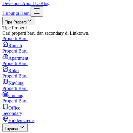
Developer
About Us
Blog
Hubungi Kami
Tipe Properti
Tipe Properti
Cari properti baru dan secondary di Linktown.
Properti Baru
Rumah
Properti Baru
Apartment
Properti Baru
Ruko
Properti Baru
Kavling
Properti Baru
Gudang
Properti Baru
Office
Secondary
Hidden Gems
Layanan