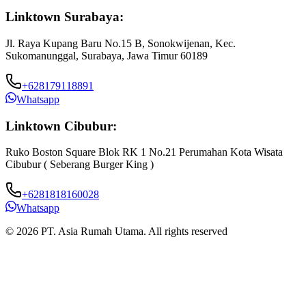
Linktown Surabaya:
Jl. Raya Kupang Baru No.15 B, Sonokwijenan, Kec.
Sukomanunggal, Surabaya, Jawa Timur 60189
+628179118891
Whatsapp
Linktown Cibubur:
Ruko Boston Square Blok RK 1 No.21 Perumahan Kota Wisata
J
Cibubur ( Seberang Burger King )
B
+6281818160028
Whatsapp
© 2026 PT. Asia Rumah Utama. All rights reserved