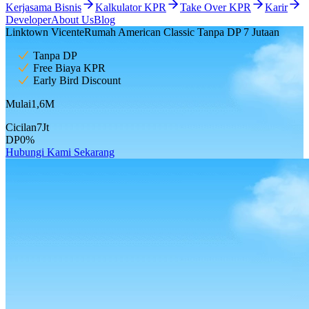
Kerjasama Bisnis
Kalkulator KPR
Take Over KPR
Karir
Developer
About Us
Blog
Linktown Vicente
Rumah American Classic Tanpa DP 7 Jutaan
Tanpa DP
Free Biaya KPR
Early Bird Discount
Mulai
1,6
M
Cicilan
7
Jt
DP
0
%
Hubungi Kami Sekarang