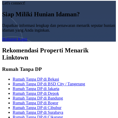
Let's connect!
Siap Miliki Hunian Idaman?
Dapatkan informasi lengkap dan penawaran menarik seputar hunian
idaman yang Anda inginkan.
Hubungi Kami
Rekomendasi Properti Menarik
Linktown
Rumah Tanpa DP
Rumah Tanpa DP di Bekasi
Rumah Tanpa DP di BSD City / Tangerang
Rumah Tanpa DP di Jakarta
Rumah Tanpa DP di Depok
Rumah Tanpa DP di Bandung
Rumah Tanpa DP di Bogor
Rumah Tanpa DP di Cibubur
Rumah Tanpa DP di Surabaya
Rumah Tanpa DP di Cikarang