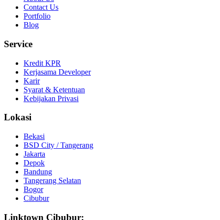
Contact Us
Portfolio
Blog
Service
Kredit KPR
Kerjasama Developer
Karir
Syarat & Ketentuan
Kebijakan Privasi
Lokasi
Bekasi
BSD City / Tangerang
Jakarta
Depok
Bandung
Tangerang Selatan
Bogor
Cibubur
Linktown Cibubur: