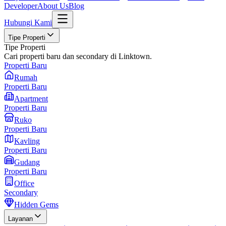
Developer
About Us
Blog
Hubungi Kami
Tipe Properti
Tipe Properti
Cari properti baru dan secondary di Linktown.
Properti Baru
Rumah
Properti Baru
Apartment
Properti Baru
Ruko
Properti Baru
Kavling
Properti Baru
Gudang
Properti Baru
Office
Secondary
Hidden Gems
Layanan