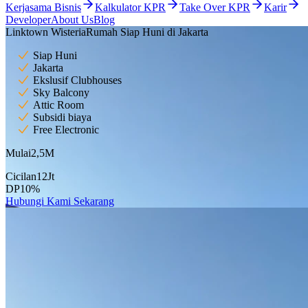
Kerjasama Bisnis
Kalkulator KPR
Take Over KPR
Karir
Developer
About Us
Blog
Linktown Wisteria
Rumah Siap Huni di Jakarta
Siap Huni
Jakarta
Ekslusif Clubhouses
Sky Balcony
Attic Room
Subsidi biaya
Free Electronic
Mulai
2,5
M
Cicilan
12
Jt
DP
10
%
Hubungi Kami Sekarang