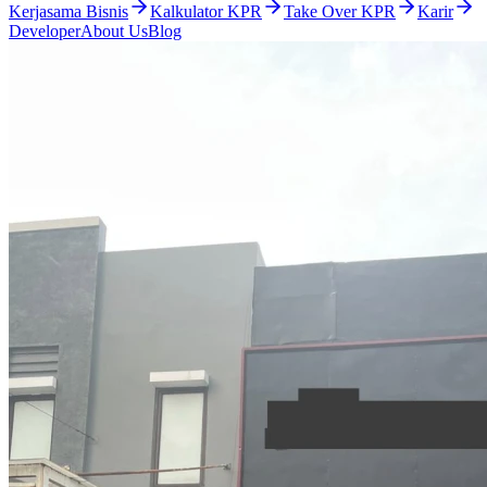
Kerjasama Bisnis
Kalkulator KPR
Take Over KPR
Karir
Developer
About Us
Blog