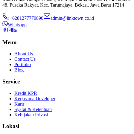
48, Pusaka Rakyat, Kec. Tarumajaya, Bekasi, Jawa Barat 17214
+6281277770890
admin@linktown.co.id
Whatsapp
Menu
About Us
Contact Us
Portfolio
Blog
Service
Kredit KPR
Kerjasama Developer
Karir
Syarat & Ketentuan
Kebijakan Privasi
Lokasi