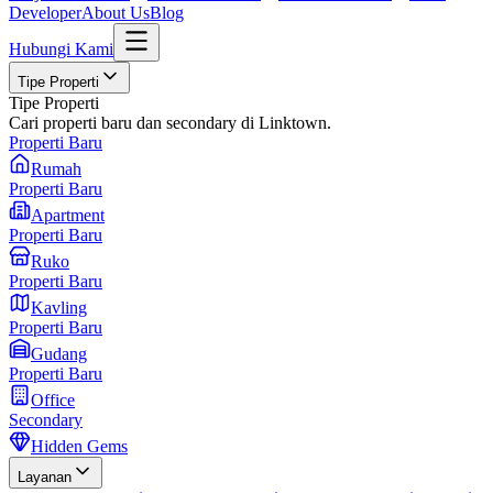
Developer
About Us
Blog
Hubungi Kami
Tipe Properti
Tipe Properti
Cari properti baru dan secondary di Linktown.
Properti Baru
Rumah
Properti Baru
Apartment
Properti Baru
Ruko
Properti Baru
Kavling
Properti Baru
Gudang
Properti Baru
Office
Secondary
Hidden Gems
Layanan