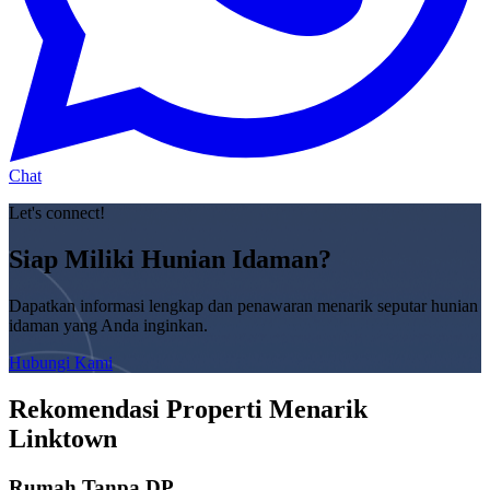
Chat
Let's connect!
Siap Miliki Hunian Idaman?
Dapatkan informasi lengkap dan penawaran menarik seputar hunian
idaman yang Anda inginkan.
Hubungi Kami
Rekomendasi Properti Menarik
Linktown
Rumah Tanpa DP