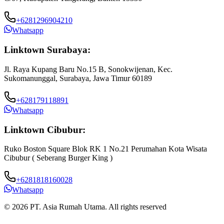
+6281296904210
Whatsapp
Linktown Surabaya:
Jl. Raya Kupang Baru No.15 B, Sonokwijenan, Kec.
Sukomanunggal, Surabaya, Jawa Timur 60189
+628179118891
Whatsapp
Linktown Cibubur:
Ruko Boston Square Blok RK 1 No.21 Perumahan Kota Wisata
J
Cibubur ( Seberang Burger King )
B
+6281818160028
Whatsapp
© 2026 PT. Asia Rumah Utama. All rights reserved