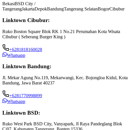
Bekasi
BSD City /
Tangerang
Jakarta
Depok
Bandung
Tangerang Selatan
Bogor
Cibubur
Linktown Cibubur:
Ruko Boston Square Blok RK 1 No.21 Perumahan Kota Wisata
Cibubur ( Seberang Burger King )
+6281818160028
Whatsapp
Linktown Bandung:
Jl. Mekar Agung No.119, Mekarwangi, Kec. Bojongloa Kidul, Kota
Bandung, Jawa Barat 40237
+6281770998899
Whatsapp
Linktown BSD:
Ruko West Park BSD City, Vanyapark, Jl Raya Pandeglang Blok
C/07, Kabupaten Tangerang, Banten 15336