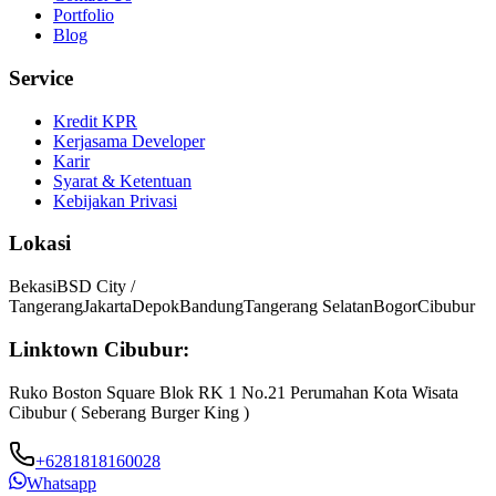
Portfolio
Blog
Service
Kredit KPR
Kerjasama Developer
Karir
Syarat & Ketentuan
Kebijakan Privasi
Lokasi
Bekasi
BSD City /
Tangerang
Jakarta
Depok
Bandung
Tangerang Selatan
Bogor
Cibubur
Linktown Cibubur:
Ruko Boston Square Blok RK 1 No.21 Perumahan Kota Wisata
Cibubur ( Seberang Burger King )
+6281818160028
Whatsapp