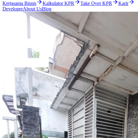
Kerjasama Bisnis
Kalkulator KPR
Take Over KPR
Karir
Developer
About Us
Blog