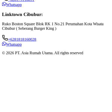
Whatsapp
Linktown Cibubur:
Ruko Boston Square Blok RK 1 No.21 Perumahan Kota Wisata
J
Cibubur ( Seberang Burger King )
B
+6281818160028
Whatsapp
© 2026 PT. Asia Rumah Utama. All rights reserved