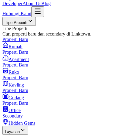
Developer
About Us
Blog
Hubungi Kami
Tipe Properti
Tipe Properti
Cari properti baru dan secondary di Linktown.
Properti Baru
Rumah
Properti Baru
Apartment
Properti Baru
Ruko
Properti Baru
Kavling
Properti Baru
Gudang
Properti Baru
Office
Secondary
Hidden Gems
Layanan