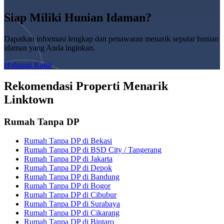
Siap Miliki Hunian Idaman?
Dapatkan informasi lengkap dan penawaran menarik seputar hunian
idaman yang Anda inginkan.
Hubungi Kami
Rekomendasi Properti Menarik
Linktown
Rumah Tanpa DP
Rumah Tanpa DP di Bekasi
Rumah Tanpa DP di BSD City / Tangerang
Rumah Tanpa DP di Jakarta
Rumah Tanpa DP di Depok
Rumah Tanpa DP di Bandung
Rumah Tanpa DP di Bogor
Rumah Tanpa DP di Cibubur
Rumah Tanpa DP di Surabaya
Rumah Tanpa DP di Cikarang
Rumah Tanpa DP di Bintaro