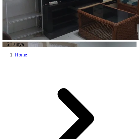
+
6
Lainya
Home