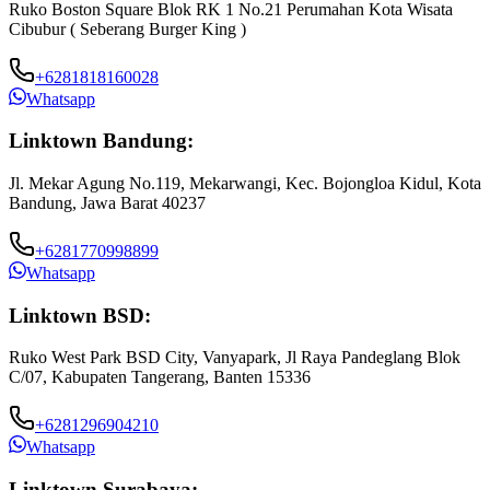
Ruko Boston Square Blok RK 1 No.21 Perumahan Kota Wisata
Cibubur ( Seberang Burger King )
+6281818160028
Whatsapp
Linktown Bandung:
Jl. Mekar Agung No.119, Mekarwangi, Kec. Bojongloa Kidul, Kota
Bandung, Jawa Barat 40237
+6281770998899
Whatsapp
Linktown BSD:
Ruko West Park BSD City, Vanyapark, Jl Raya Pandeglang Blok
C/07, Kabupaten Tangerang, Banten 15336
+6281296904210
Whatsapp
Linktown Surabaya: