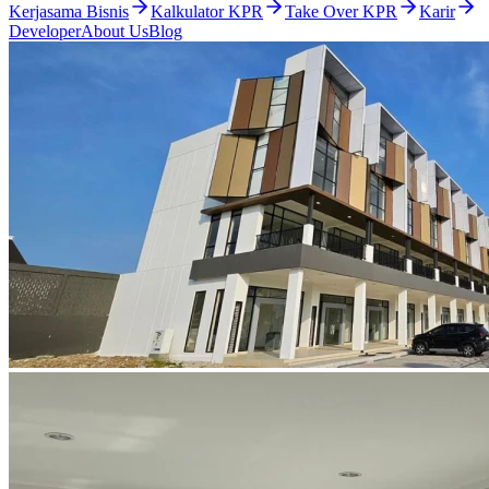
Kerjasama Bisnis
Kalkulator KPR
Take Over KPR
Karir
Developer
About Us
Blog