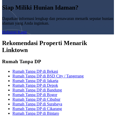
Siap Miliki Hunian Idaman?
Dapatkan informasi lengkap dan penawaran menarik seputar hunian
idaman yang Anda inginkan.
Hubungi Kami
Rekomendasi Properti Menarik
Linktown
Rumah Tanpa DP
Rumah Tanpa DP di Bekasi
Rumah Tanpa DP di BSD City / Tangerang
Rumah Tanpa DP di Jakarta
Rumah Tanpa DP di Depok
Rumah Tanpa DP di Bandung
Rumah Tanpa DP di Bogor
Rumah Tanpa DP di Cibubur
Rumah Tanpa DP di Surabaya
Rumah Tanpa DP di Cikarang
Rumah Tanpa DP di Bintaro