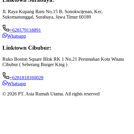
Jl. Raya Kupang Baru No.15 B, Sonokwijenan, Kec.
Sukomanunggal, Surabaya, Jawa Timur 60189
+628179118891
Whatsapp
Linktown Cibubur:
Ruko Boston Square Blok RK 1 No.21 Perumahan Kota Wisata
J
Cibubur ( Seberang Burger King )
B
+6281818160028
Whatsapp
© 2026 PT. Asia Rumah Utama. All rights reserved