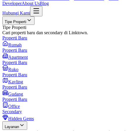
Developer
About Us
Blog
Hubungi Kami
Tipe Properti
Tipe Properti
Cari properti baru dan secondary di Linktown.
Properti Baru
Rumah
Properti Baru
Apartment
Properti Baru
Ruko
Properti Baru
Kavling
Properti Baru
Gudang
Properti Baru
Office
Secondary
Hidden Gems
Layanan