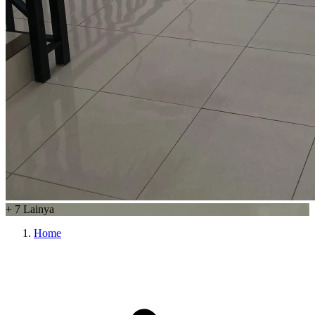
+
7
Lainya
Home