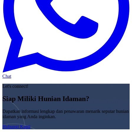
Chat
Let's connect!
Siap Miliki Hunian Idaman?
Dapatkan informasi lengkap dan penawaran menarik seputar hunian
idaman yang Anda inginkan.
Hubungi Kami