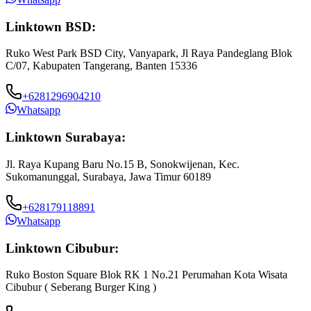
Linktown BSD:
Ruko West Park BSD City, Vanyapark, Jl Raya Pandeglang Blok
C/07, Kabupaten Tangerang, Banten 15336
+6281296904210
Whatsapp
Linktown Surabaya:
Jl. Raya Kupang Baru No.15 B, Sonokwijenan, Kec.
Sukomanunggal, Surabaya, Jawa Timur 60189
+628179118891
Whatsapp
Linktown Cibubur:
Ruko Boston Square Blok RK 1 No.21 Perumahan Kota Wisata
J
Cibubur ( Seberang Burger King )
B