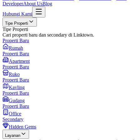
Developer
About Us
Blog
Hubungi Kami
Tipe Properti
Tipe Properti
Cari properti baru dan secondary di Linktown.
Properti Baru
Rumah
Properti Baru
Apartment
Properti Baru
Ruko
Properti Baru
Kavling
Properti Baru
Gudang
Properti Baru
Office
Secondary
Hidden Gems
Layanan