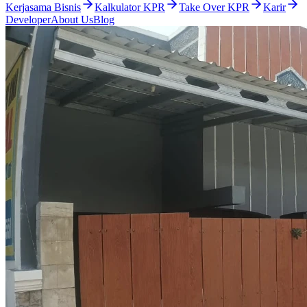
Kerjasama Bisnis
Kalkulator KPR
Take Over KPR
Karir
Developer
About Us
Blog