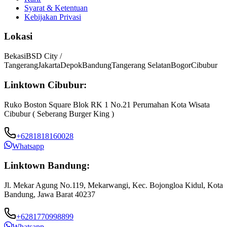
Syarat & Ketentuan
Kebijakan Privasi
Lokasi
Bekasi
BSD City /
Tangerang
Jakarta
Depok
Bandung
Tangerang Selatan
Bogor
Cibubur
Linktown Cibubur:
Ruko Boston Square Blok RK 1 No.21 Perumahan Kota Wisata
Cibubur ( Seberang Burger King )
+6281818160028
Whatsapp
Linktown Bandung:
Jl. Mekar Agung No.119, Mekarwangi, Kec. Bojongloa Kidul, Kota
Bandung, Jawa Barat 40237
+6281770998899
Whatsapp