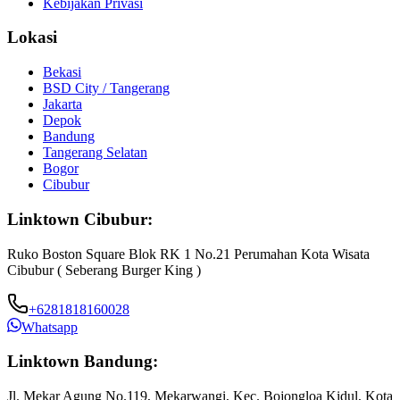
Kebijakan Privasi
Lokasi
Bekasi
BSD City / Tangerang
Jakarta
Depok
Bandung
Tangerang Selatan
Bogor
Cibubur
Linktown Cibubur:
Ruko Boston Square Blok RK 1 No.21 Perumahan Kota Wisata
Cibubur ( Seberang Burger King )
+6281818160028
Whatsapp
Linktown Bandung:
Jl. Mekar Agung No.119, Mekarwangi, Kec. Bojongloa Kidul, Kota