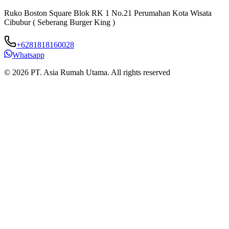
Ruko Boston Square Blok RK 1 No.21 Perumahan Kota Wisata
J
Cibubur ( Seberang Burger King )
B
+6281818160028
Whatsapp
© 2026 PT. Asia Rumah Utama. All rights reserved