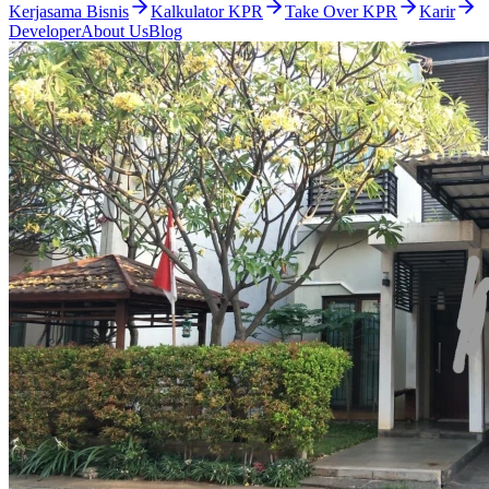
Kerjasama Bisnis
Kalkulator KPR
Take Over KPR
Karir
Developer
About Us
Blog