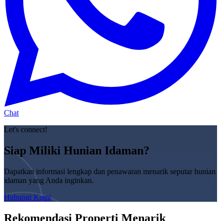
Chat
Let's connect!
Siap Miliki Hunian Idaman?
Dapatkan informasi lengkap dan penawaran menarik seputar hunian
idaman yang Anda inginkan.
Hubungi Kami
Rekomendasi Properti Menarik