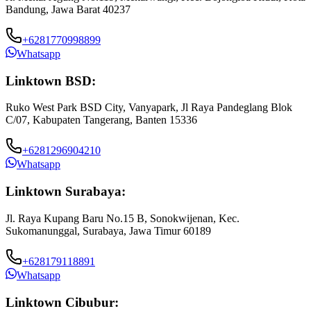
Bandung, Jawa Barat 40237
+6281770998899
Whatsapp
Linktown BSD:
Ruko West Park BSD City, Vanyapark, Jl Raya Pandeglang Blok
C/07, Kabupaten Tangerang, Banten 15336
+6281296904210
Whatsapp
Linktown Surabaya:
Jl. Raya Kupang Baru No.15 B, Sonokwijenan, Kec.
Sukomanunggal, Surabaya, Jawa Timur 60189
+628179118891
Whatsapp
Linktown Cibubur: