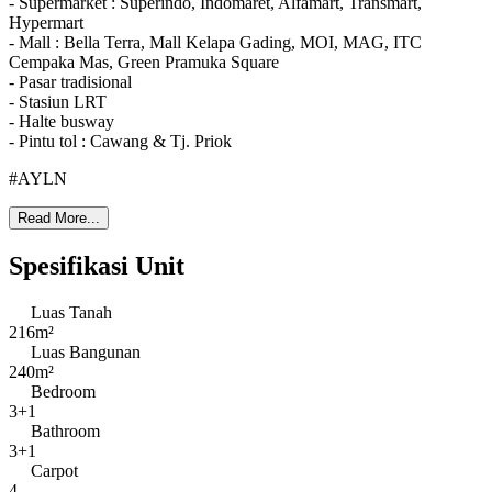
- Supermarket : Superindo, Indomaret, Alfamart, Transmart,
Hypermart
- Mall : Bella Terra, Mall Kelapa Gading, MOI, MAG, ITC
Cempaka Mas, Green Pramuka Square
- Pasar tradisional
- Stasiun LRT
- Halte busway
- Pintu tol : Cawang & Tj. Priok
#AYLN
Read More...
Spesifikasi Unit
Luas Tanah
216m²
Luas Bangunan
240m²
Bedroom
3+1
Bathroom
3+1
Carpot
4