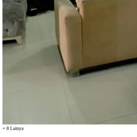
+
8
Lainya