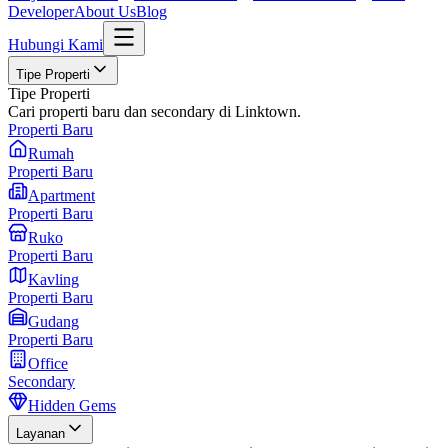
Developer
About Us
Blog
Hubungi Kami
Tipe Properti
Tipe Properti
Cari properti baru dan secondary di Linktown.
Properti Baru
Rumah
Properti Baru
Apartment
Properti Baru
Ruko
Properti Baru
Kavling
Properti Baru
Gudang
Properti Baru
Office
Secondary
Hidden Gems
Layanan