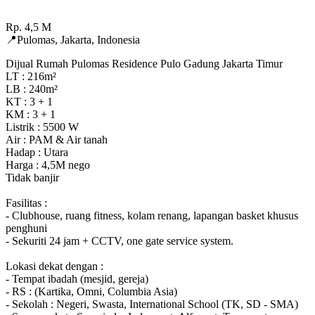
Rp.
4,5
M
📍
Pulomas
,
Jakarta
,
Indonesia
Dijual Rumah Pulomas Residence Pulo Gadung Jakarta Timur
LT : 216m²
LB : 240m²
KT : 3 + 1
KM : 3 + 1
Listrik : 5500 W
Air : PAM & Air tanah
Hadap : Utara
Harga : 4,5M nego
Tidak banjir
Fasilitas :
- Clubhouse, ruang fitness, kolam renang, lapangan basket khusus
penghuni
- Sekuriti 24 jam + CCTV, one gate service system.
Lokasi dekat dengan :
- Tempat ibadah (mesjid, gereja)
- RS : (Kartika, Omni, Columbia Asia)
- Sekolah : Negeri, Swasta, International School (TK, SD - SMA)