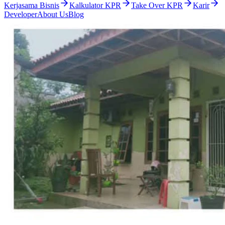
Kerjasama Bisnis
Kalkulator KPR
Take Over KPR
Karir
Developer
About Us
Blog