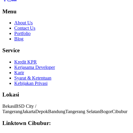
Menu
About Us
Contact Us
Portfolio
Blog
Service
Kredit KPR
Kerjasama Developer
Karir
Syarat & Ketentuan
Kebijakan Privasi
Lokasi
Bekasi
BSD City /
Tangerang
Jakarta
Depok
Bandung
Tangerang Selatan
Bogor
Cibubur
Linktown Cibubur: