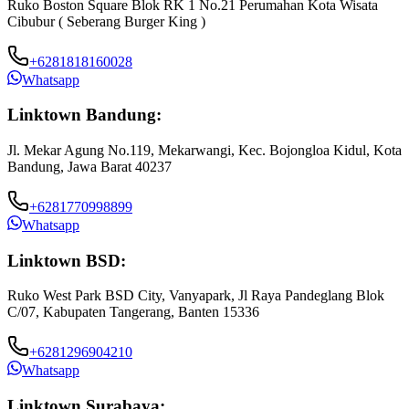
Ruko Boston Square Blok RK 1 No.21 Perumahan Kota Wisata
Cibubur ( Seberang Burger King )
+6281818160028
Whatsapp
Linktown Bandung:
Jl. Mekar Agung No.119, Mekarwangi, Kec. Bojongloa Kidul, Kota
Bandung, Jawa Barat 40237
+6281770998899
Whatsapp
Linktown BSD:
Ruko West Park BSD City, Vanyapark, Jl Raya Pandeglang Blok
C/07, Kabupaten Tangerang, Banten 15336
+6281296904210
Whatsapp
Linktown Surabaya: