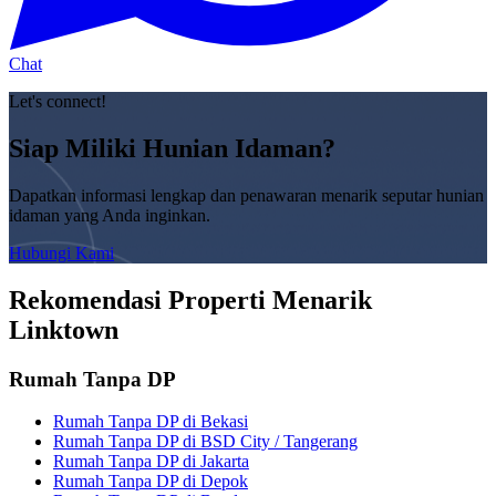
Chat
Let's connect!
Siap Miliki Hunian Idaman?
Dapatkan informasi lengkap dan penawaran menarik seputar hunian
idaman yang Anda inginkan.
Hubungi Kami
Rekomendasi Properti Menarik
Linktown
Rumah Tanpa DP
Rumah Tanpa DP di Bekasi
Rumah Tanpa DP di BSD City / Tangerang
Rumah Tanpa DP di Jakarta
Rumah Tanpa DP di Depok