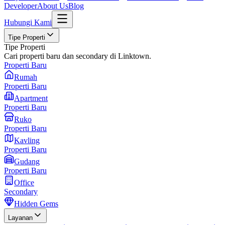
Developer
About Us
Blog
Hubungi Kami
Tipe Properti
Tipe Properti
Cari properti baru dan secondary di Linktown.
Properti Baru
Rumah
Properti Baru
Apartment
Properti Baru
Ruko
Properti Baru
Kavling
Properti Baru
Gudang
Properti Baru
Office
Secondary
Hidden Gems
Layanan