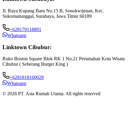
Jl. Raya Kupang Baru No.15 B, Sonokwijenan, Kec.
Sukomanunggal, Surabaya, Jawa Timur 60189
+628179118891
Whatsapp
Linktown Cibubur:
Ruko Boston Square Blok RK 1 No.21 Perumahan Kota Wisata
J
Cibubur ( Seberang Burger King )
B
+6281818160028
Whatsapp
© 2026 PT. Asia Rumah Utama. All rights reserved