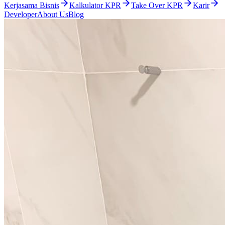
Kerjasama Bisnis
Kalkulator KPR
Take Over KPR
Karir
Developer
About Us
Blog