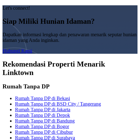
Let's connect!
Siap Miliki Hunian Idaman?
Dapatkan informasi lengkap dan penawaran menarik seputar hunian
idaman yang Anda inginkan.
Hubungi Kami
Rekomendasi Properti Menarik
Linktown
Rumah Tanpa DP
Rumah Tanpa DP di Bekasi
Rumah Tanpa DP di BSD City / Tangerang
Rumah Tanpa DP di Jakarta
Rumah Tanpa DP di Depok
Rumah Tanpa DP di Bandung
Rumah Tanpa DP di Bogor
Rumah Tanpa DP di Cibubur
Rumah Tanpa DP di Surabaya