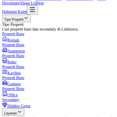
Developer
About Us
Blog
Hubungi Kami
Tipe Properti
Tipe Properti
Cari properti baru dan secondary di Linktown.
Properti Baru
Rumah
Properti Baru
Apartment
Properti Baru
Ruko
Properti Baru
Kavling
Properti Baru
Gudang
Properti Baru
Office
Secondary
Hidden Gems
Layanan