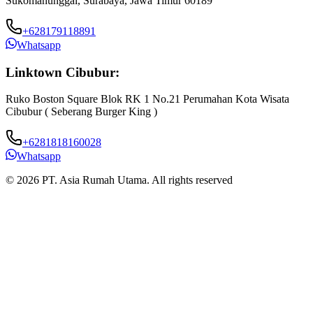
Sukomanunggal, Surabaya, Jawa Timur 60189
+628179118891
Whatsapp
Linktown Cibubur:
Ruko Boston Square Blok RK 1 No.21 Perumahan Kota Wisata
J
Cibubur ( Seberang Burger King )
B
+6281818160028
Whatsapp
© 2026 PT. Asia Rumah Utama. All rights reserved