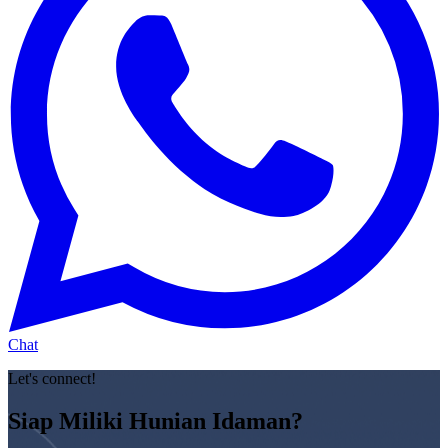
Chat
Let's connect!
Siap Miliki Hunian Idaman?