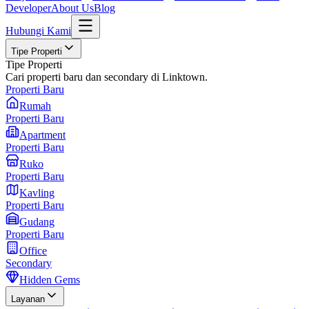
Developer
About Us
Blog
Hubungi Kami
Tipe Properti
Tipe Properti
Cari properti baru dan secondary di Linktown.
Properti Baru
Rumah
Properti Baru
Apartment
Properti Baru
Ruko
Properti Baru
Kavling
Properti Baru
Gudang
Properti Baru
Office
Secondary
Hidden Gems
Layanan