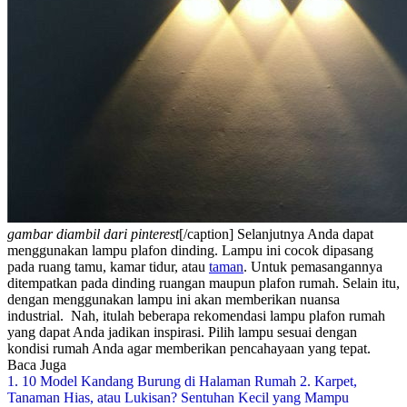
gambar diambil dari pinterest
[/caption]
Selanjutnya Anda dapat
menggunakan lampu plafon dinding. Lampu ini cocok dipasang
pada ruang tamu, kamar tidur, atau
taman
. Untuk pemasangannya
ditempatkan pada dinding ruangan maupun plafon rumah. Selain itu,
dengan menggunakan lampu ini akan memberikan nuansa
industrial.
Nah, itulah beberapa rekomendasi
lampu plafon rumah
yang dapat Anda jadikan inspirasi. Pilih lampu sesuai dengan
kondisi rumah Anda agar memberikan pencahayaan yang tepat.
Baca Juga
1. 10 Model Kandang Burung di Halaman Rumah
2. Karpet,
Tanaman Hias, atau Lukisan? Sentuhan Kecil yang Mampu