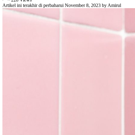
Artikel ini terakhir di perbaharui
November 8, 2023
by
Amirul