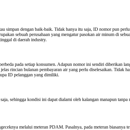
atau simpan dengan baik-baik. Tidak hanya itu saja, ID nomor pun per
pakan sebuah perusahaan yang mengatur pasokan air minum di sebuah
nggal di daerah industry.
rbeda pada setiap konsumen. Adapun nomor ini sendiri diberikan la
n jelas rincian bulanan pembayaran air yang perlu diselesaikan. Tidak
lupa ID pelanggan yang dimiliki.
a saja, sehingga kondisi ini dapat dialami oleh kalangan manapun tan
ngeceknya melalui meteran PDAM. Pasalnya, pada meteran biasanya te