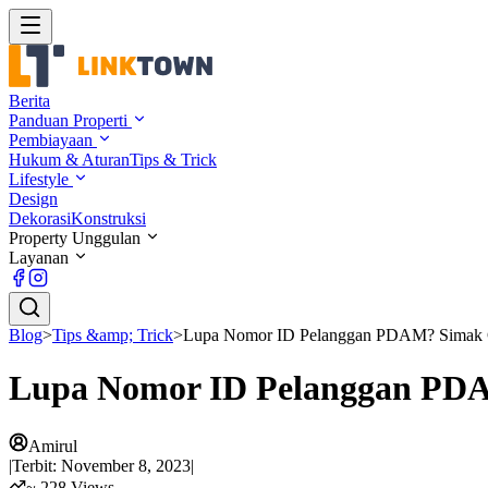
Berita
Panduan Properti
Pembiayaan
Hukum & Aturan
Tips & Trick
Lifestyle
Design
Dekorasi
Konstruksi
Property Unggulan
Layanan
Blog
>
Tips &amp; Trick
>
Lupa Nomor ID Pelanggan PDAM? Simak Ca
Lupa Nomor ID Pelanggan PDA
Amirul
|
Terbit:
November 8, 2023
|
~
228
Views