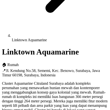
Linktown Aquamarine
Linktown Aquamarine
🏠
Rumah
📍
Jl. Kendung No.58, Sememi, Kec. Benowo, Surabaya, Jawa
Timur 60198
,
Surabaya
,
Indonesia
Cluster Aquamarine Citraland Surabaya adalah kompleks
perumahan yang menawarkan hunian mewah dan kontemporer
yang menggabungkan konsep gaya kolonial yang mewah. Rumah-
rumah di kompleks ini memiliki luas bangunan 366 meter persegi
dengan tinggi 264 meter persegi. Mereka juga memiliki fitur modern
seperti lift pribadi dan area parkir yang luas yang dapat menampung
hingga empat mobil. Cluster ini berada di lokasi yang sangat