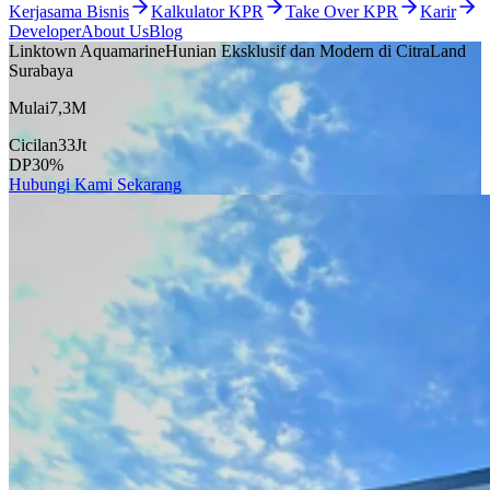
Kerjasama Bisnis
Kalkulator KPR
Take Over KPR
Karir
Developer
About Us
Blog
Linktown Aquamarine
Hunian Eksklusif dan Modern di CitraLand
Surabaya
Mulai
7,3
M
Cicilan
33
Jt
DP
30
%
Hubungi Kami Sekarang