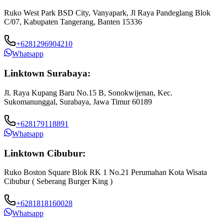
Ruko West Park BSD City, Vanyapark, Jl Raya Pandeglang Blok
C/07, Kabupaten Tangerang, Banten 15336
+6281296904210
Whatsapp
Linktown Surabaya:
Jl. Raya Kupang Baru No.15 B, Sonokwijenan, Kec.
Sukomanunggal, Surabaya, Jawa Timur 60189
+628179118891
Whatsapp
Linktown Cibubur:
Ruko Boston Square Blok RK 1 No.21 Perumahan Kota Wisata
J
Cibubur ( Seberang Burger King )
B
+6281818160028
Whatsapp