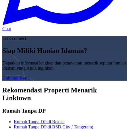
Chat
Let's connect!
Siap Miliki Hunian Idaman?
Dapatkan informasi lengkap dan penawaran menarik seputar hunian
idaman yang Anda inginkan.
Hubungi Kami
Rekomendasi Properti Menarik
Linktown
Rumah Tanpa DP
Rumah Tanpa DP di Bekasi
Rumah Tanpa DP di BSD City / Tangerang