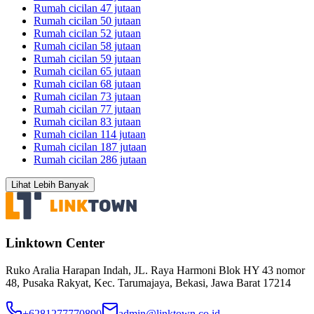
Rumah cicilan 47 jutaan
Rumah cicilan 50 jutaan
Rumah cicilan 52 jutaan
Rumah cicilan 58 jutaan
Rumah cicilan 59 jutaan
Rumah cicilan 65 jutaan
Rumah cicilan 68 jutaan
Rumah cicilan 73 jutaan
Rumah cicilan 77 jutaan
Rumah cicilan 83 jutaan
Rumah cicilan 114 jutaan
Rumah cicilan 187 jutaan
Rumah cicilan 286 jutaan
Lihat Lebih Banyak
Linktown Center
Ruko Aralia Harapan Indah, JL. Raya Harmoni Blok HY 43 nomor
48, Pusaka Rakyat, Kec. Tarumajaya, Bekasi, Jawa Barat 17214
+6281277770890
admin@linktown.co.id