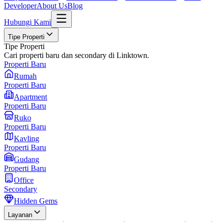
Developer
About Us
Blog
Hubungi Kami
Tipe Properti
Tipe Properti
Cari properti baru dan secondary di Linktown.
Properti Baru
Rumah
Properti Baru
Apartment
Properti Baru
Ruko
Properti Baru
Kavling
Properti Baru
Gudang
Properti Baru
Office
Secondary
Hidden Gems
Layanan