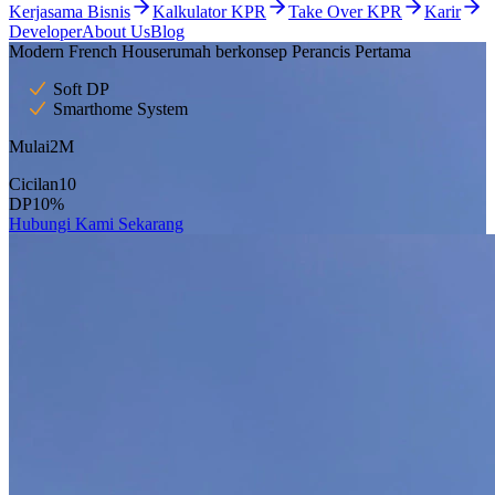
Kerjasama Bisnis
Kalkulator KPR
Take Over KPR
Karir
Developer
About Us
Blog
Modern French House
rumah berkonsep Perancis Pertama
Soft DP
Smarthome System
Mulai
2
M
Cicilan
10
DP
10
%
Hubungi Kami Sekarang