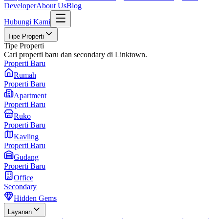
Developer
About Us
Blog
Hubungi Kami
Tipe Properti
Tipe Properti
Cari properti baru dan secondary di Linktown.
Properti Baru
Rumah
Properti Baru
Apartment
Properti Baru
Ruko
Properti Baru
Kavling
Properti Baru
Gudang
Properti Baru
Office
Secondary
Hidden Gems
Layanan