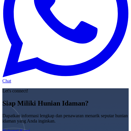
Chat
Let's connect!
Siap Miliki Hunian Idaman?
Dapatkan informasi lengkap dan penawaran menarik seputar hunian
idaman yang Anda inginkan.
Hubungi Kami