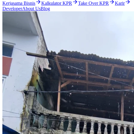
Kerjasama Bisnis
Kalkulator KPR
Take Over KPR
Karir
Developer
About Us
Blog