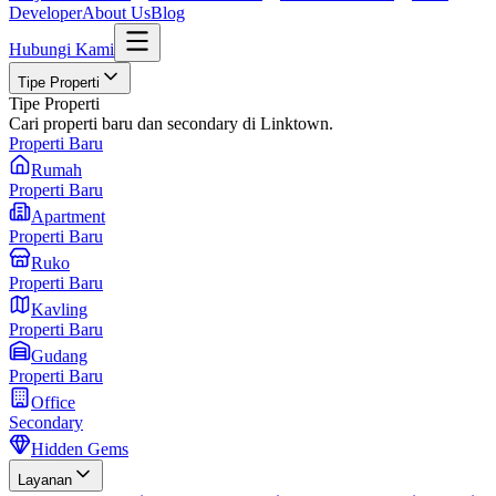
Developer
About Us
Blog
Hubungi Kami
Tipe Properti
Tipe Properti
Cari properti baru dan secondary di Linktown.
Properti Baru
Rumah
Properti Baru
Apartment
Properti Baru
Ruko
Properti Baru
Kavling
Properti Baru
Gudang
Properti Baru
Office
Secondary
Hidden Gems
Layanan