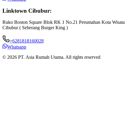
Linktown Cibubur:
Ruko Boston Square Blok RK 1 No.21 Perumahan Kota Wisata
J
Cibubur ( Seberang Burger King )
B
+6281818160028
Whatsapp
© 2026 PT. Asia Rumah Utama. All rights reserved