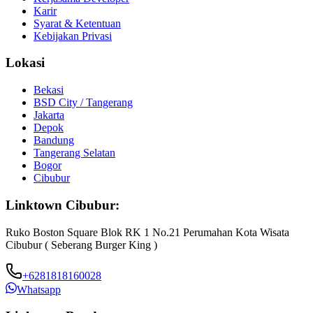
Karir
Syarat & Ketentuan
Kebijakan Privasi
Lokasi
Bekasi
BSD City / Tangerang
Jakarta
Depok
Bandung
Tangerang Selatan
Bogor
Cibubur
Linktown Cibubur:
Ruko Boston Square Blok RK 1 No.21 Perumahan Kota Wisata
Cibubur ( Seberang Burger King )
+6281818160028
Whatsapp