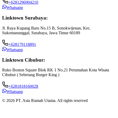
+6281296904210
Whatsapp
Linktown Surabaya:
Jl. Raya Kupang Baru No.15 B, Sonokwijenan, Kec.
Sukomanunggal, Surabaya, Jawa Timur 60189
+628179118891
Whatsapp
Linktown Cibubur:
Ruko Boston Square Blok RK 1 No.21 Perumahan Kota Wisata
J
Cibubur ( Seberang Burger King )
B
+6281818160028
Whatsapp
© 2026 PT. Asia Rumah Utama. All rights reserved