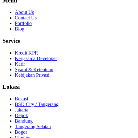
Menu
About Us
Contact Us
Portfolio
Blog
Service
Kredit KPR
Kerjasama Developer
Karir
Syarat & Ketentuan
Kebijakan Privasi
Lokasi
Bekasi
BSD City / Tangerang
Jakarta
Depok
Bandung
Tangerang Selatan
Bogor
Cibubur