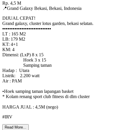
Rp.
4,5
M
📍
Grand Galaxy Bekasi
,
Bekasi
,
Indonesia
DIJUAL CEPAT!
Grand galaxy, cluster lotus garden, bekasi selatan.
▪︎▪︎▪︎▪︎▪︎▪︎▪︎▪︎▪︎▪︎▪︎▪︎▪︎▪︎▪︎▪︎▪︎▪︎▪︎▪︎▪︎▪︎▪︎▪︎▪︎▪︎▪︎▪︎
LT : 165 M2
LB: 179 M2
KT: 4+1
KM: 4
Dimensi: (LxP) 8 x 15
Hoek 3 x 15
Samping taman
Hadap : Utara
Listrik: 2.200 watt
Air : PAM
•Hoek samping taman lapangan basket
* Kolam renang sport club fitness di dlm cluster
HARGA JUAL : 4,5M (nego)
#IRV
Read More...