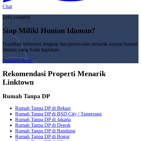
Chat
Let's connect!
Siap Miliki Hunian Idaman?
Dapatkan informasi lengkap dan penawaran menarik seputar hunian
idaman yang Anda inginkan.
Hubungi Kami
Rekomendasi Properti Menarik
Linktown
Rumah Tanpa DP
Rumah Tanpa DP di Bekasi
Rumah Tanpa DP di BSD City / Tangerang
Rumah Tanpa DP di Jakarta
Rumah Tanpa DP di Depok
Rumah Tanpa DP di Bandung
Rumah Tanpa DP di Bogor