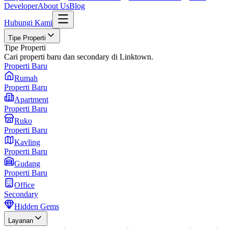
Developer
About Us
Blog
Hubungi Kami
Tipe Properti
Tipe Properti
Cari properti baru dan secondary di Linktown.
Properti Baru
Rumah
Properti Baru
Apartment
Properti Baru
Ruko
Properti Baru
Kavling
Properti Baru
Gudang
Properti Baru
Office
Secondary
Hidden Gems
Layanan