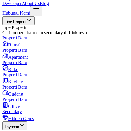
Developer
About Us
Blog
Hubungi Kami
Tipe Properti
Tipe Properti
Cari properti baru dan secondary di Linktown.
Properti Baru
Rumah
Properti Baru
Apartment
Properti Baru
Ruko
Properti Baru
Kavling
Properti Baru
Gudang
Properti Baru
Office
Secondary
Hidden Gems
Layanan