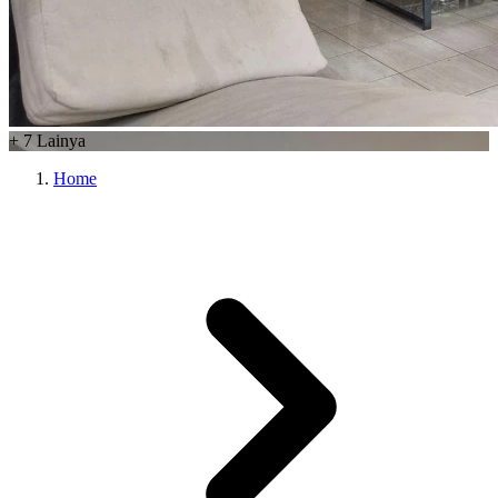
+
7
Lainya
Home