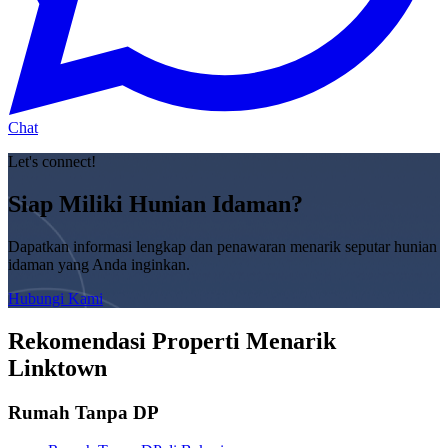
Chat
Let's connect!
Siap Miliki Hunian Idaman?
Dapatkan informasi lengkap dan penawaran menarik seputar hunian
idaman yang Anda inginkan.
Hubungi Kami
Rekomendasi Properti Menarik
Linktown
Rumah Tanpa DP