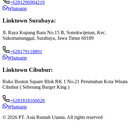
+6281296904210
Whatsapp
Linktown Surabaya:
Jl. Raya Kupang Baru No.15 B, Sonokwijenan, Kec.
Sukomanunggal, Surabaya, Jawa Timur 60189
+628179118891
Whatsapp
Linktown Cibubur:
Ruko Boston Square Blok RK 1 No.21 Perumahan Kota Wisata
J
Cibubur ( Seberang Burger King )
B
+6281818160028
Whatsapp
© 2026 PT. Asia Rumah Utama. All rights reserved