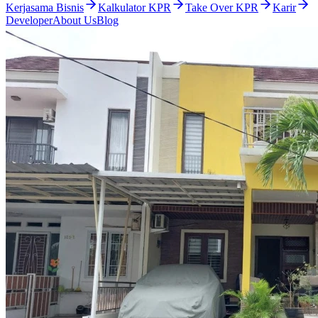
Kerjasama Bisnis
Kalkulator KPR
Take Over KPR
Karir
Developer
About Us
Blog