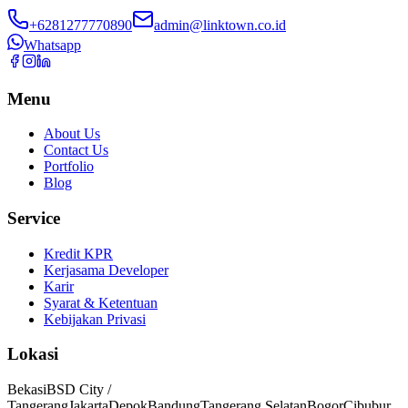
+6281277770890
admin@linktown.co.id
Whatsapp
Menu
About Us
Contact Us
Portfolio
Blog
Service
Kredit KPR
Kerjasama Developer
Karir
Syarat & Ketentuan
Kebijakan Privasi
Lokasi
Bekasi
BSD City /
Tangerang
Jakarta
Depok
Bandung
Tangerang Selatan
Bogor
Cibubur