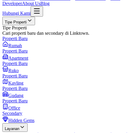
Developer
About Us
Blog
Hubungi Kami
Tipe Properti
Tipe Properti
Cari properti baru dan secondary di Linktown.
Properti Baru
Rumah
Properti Baru
Apartment
Properti Baru
Ruko
Properti Baru
Kavling
Properti Baru
Gudang
Properti Baru
Office
Secondary
Hidden Gems
Layanan