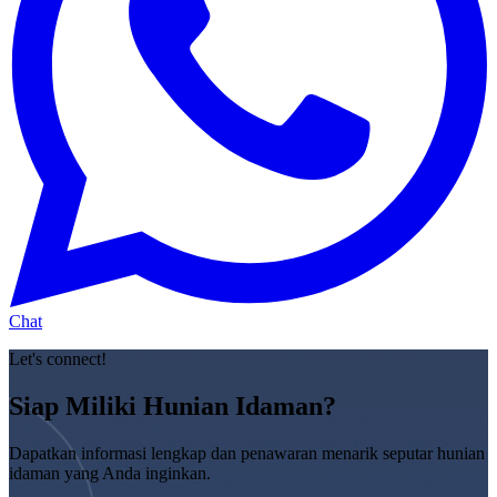
Chat
Let's connect!
Siap Miliki Hunian Idaman?
Dapatkan informasi lengkap dan penawaran menarik seputar hunian
idaman yang Anda inginkan.