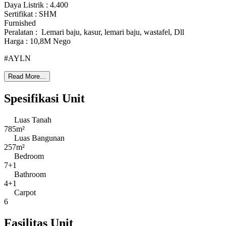
Daya Listrik : 4.400
Sertifikat : SHM
Furnished
Peralatan : Lemari baju, kasur, lemari baju, wastafel, Dll
Harga : 10,8M Nego
#AYLN
Read More...
Spesifikasi Unit
Luas Tanah
785m²
Luas Bangunan
257m²
Bedroom
7+1
Bathroom
4+1
Carpot
6
Fasilitas Unit