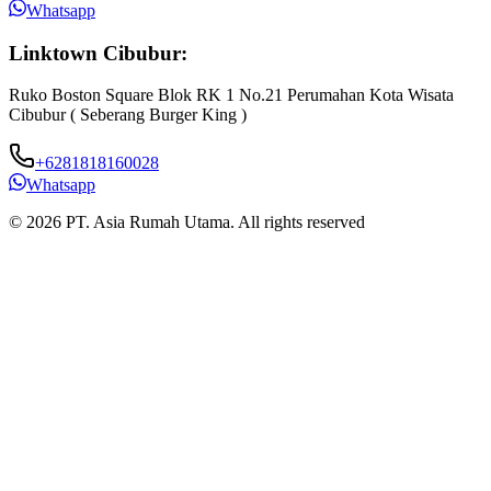
Whatsapp
Linktown Cibubur:
Ruko Boston Square Blok RK 1 No.21 Perumahan Kota Wisata
J
Cibubur ( Seberang Burger King )
B
+6281818160028
Whatsapp
© 2026 PT. Asia Rumah Utama. All rights reserved