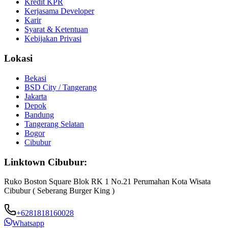
Kredit KPR
Kerjasama Developer
Karir
Syarat & Ketentuan
Kebijakan Privasi
Lokasi
Bekasi
BSD City / Tangerang
Jakarta
Depok
Bandung
Tangerang Selatan
Bogor
Cibubur
Linktown Cibubur:
Ruko Boston Square Blok RK 1 No.21 Perumahan Kota Wisata
Cibubur ( Seberang Burger King )
+6281818160028
Whatsapp