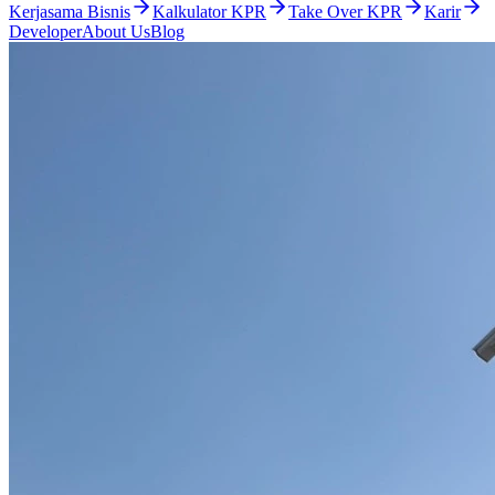
Kerjasama Bisnis
Kalkulator KPR
Take Over KPR
Karir
Developer
About Us
Blog