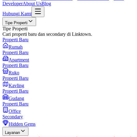
Developer
About Us
Blog
Hubungi Kami
Tipe Properti
Tipe Properti
Cari properti baru dan secondary di Linktown.
Properti Baru
Rumah
Properti Baru
Apartment
Properti Baru
Ruko
Properti Baru
Kavling
Properti Baru
Gudang
Properti Baru
Office
Secondary
Hidden Gems
Layanan