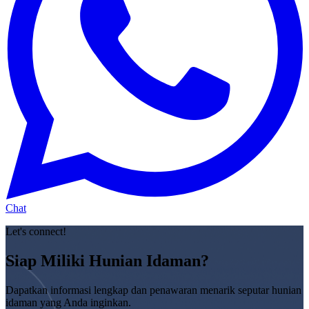
Chat
Let's connect!
Siap Miliki Hunian Idaman?
Dapatkan informasi lengkap dan penawaran menarik seputar hunian
idaman yang Anda inginkan.