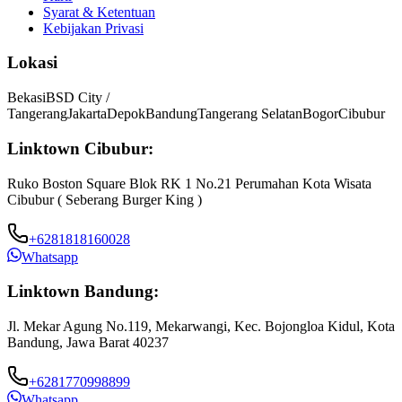
Syarat & Ketentuan
Kebijakan Privasi
Lokasi
Bekasi
BSD City /
Tangerang
Jakarta
Depok
Bandung
Tangerang Selatan
Bogor
Cibubur
Linktown Cibubur:
Ruko Boston Square Blok RK 1 No.21 Perumahan Kota Wisata
Cibubur ( Seberang Burger King )
+6281818160028
Whatsapp
Linktown Bandung:
Jl. Mekar Agung No.119, Mekarwangi, Kec. Bojongloa Kidul, Kota
Bandung, Jawa Barat 40237
+6281770998899
Whatsapp