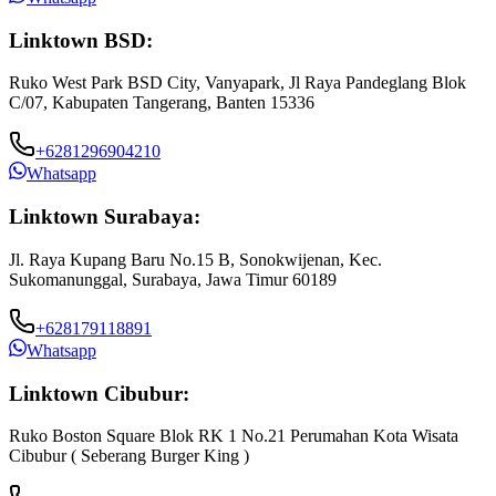
Linktown BSD:
Ruko West Park BSD City, Vanyapark, Jl Raya Pandeglang Blok
C/07, Kabupaten Tangerang, Banten 15336
+6281296904210
Whatsapp
Linktown Surabaya:
Jl. Raya Kupang Baru No.15 B, Sonokwijenan, Kec.
Sukomanunggal, Surabaya, Jawa Timur 60189
+628179118891
Whatsapp
Linktown Cibubur:
Ruko Boston Square Blok RK 1 No.21 Perumahan Kota Wisata
J
Cibubur ( Seberang Burger King )
B