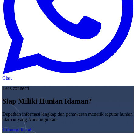
Chat
Let's connect!
Siap Miliki Hunian Idaman?
Dapatkan informasi lengkap dan penawaran menarik seputar hunian
idaman yang Anda inginkan.
Hubungi Kami