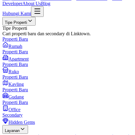
Developer
About Us
Blog
Hubungi Kami
Tipe Properti
Tipe Properti
Cari properti baru dan secondary di Linktown.
Properti Baru
Rumah
Properti Baru
Apartment
Properti Baru
Ruko
Properti Baru
Kavling
Properti Baru
Gudang
Properti Baru
Office
Secondary
Hidden Gems
Layanan