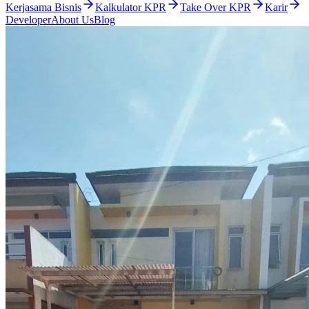
Kerjasama Bisnis
Kalkulator KPR
Take Over KPR
Karir
Developer
About Us
Blog