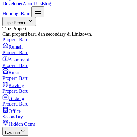
Developer
About Us
Blog
Hubungi Kami
Tipe Properti
Tipe Properti
Cari properti baru dan secondary di Linktown.
Properti Baru
Rumah
Properti Baru
Apartment
Properti Baru
Ruko
Properti Baru
Kavling
Properti Baru
Gudang
Properti Baru
Office
Secondary
Hidden Gems
Layanan