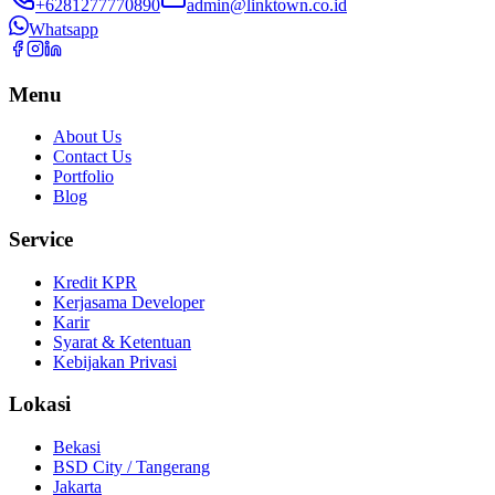
+6281277770890
admin@linktown.co.id
Whatsapp
Menu
About Us
Contact Us
Portfolio
Blog
Service
Kredit KPR
Kerjasama Developer
Karir
Syarat & Ketentuan
Kebijakan Privasi
Lokasi
Bekasi
BSD City / Tangerang
Jakarta