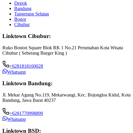
Depok
Bandung
Tangerang Selatan
Bogor
Cibubur
Linktown Cibubur:
Ruko Boston Square Blok RK 1 No.21 Perumahan Kota Wisata
Cibubur ( Seberang Burger King )
+6281818160028
Whatsapp
Linktown Bandung:
Jl. Mekar Agung No.119, Mekarwangi, Kec. Bojongloa Kidul, Kota
Bandung, Jawa Barat 40237
+6281770998899
Whatsapp
Linktown BSD: