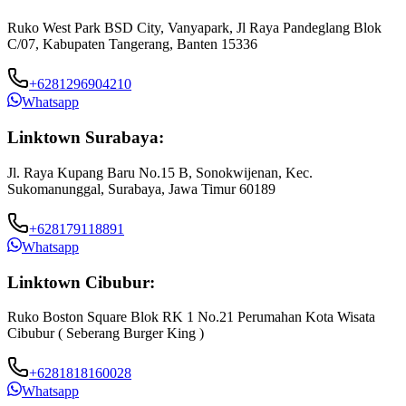
Ruko West Park BSD City, Vanyapark, Jl Raya Pandeglang Blok
C/07, Kabupaten Tangerang, Banten 15336
+6281296904210
Whatsapp
Linktown Surabaya:
Jl. Raya Kupang Baru No.15 B, Sonokwijenan, Kec.
Sukomanunggal, Surabaya, Jawa Timur 60189
+628179118891
Whatsapp
Linktown Cibubur:
Ruko Boston Square Blok RK 1 No.21 Perumahan Kota Wisata
J
Cibubur ( Seberang Burger King )
B
+6281818160028
Whatsapp