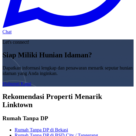
Chat
Let's connect!
Siap Miliki Hunian Idaman?
Dapatkan informasi lengkap dan penawaran menarik seputar hunian
idaman yang Anda inginkan.
Hubungi Kami
Rekomendasi Properti Menarik
Linktown
Rumah Tanpa DP
Rumah Tanpa DP di Bekasi
Rumah Tanpa DP di BSD City / Tangerang