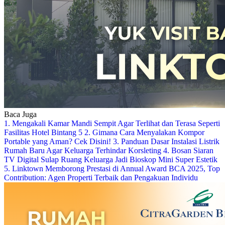
Baca Juga
1. Mengakali Kamar Mandi Sempit Agar Terlihat dan Terasa Seperti
Fasilitas Hotel Bintang 5
2. Gimana Cara Menyalakan Kompor
Portable yang Aman? Cek Disini!
3. Panduan Dasar Instalasi Listrik
Rumah Baru Agar Keluarga Terhindar Korsleting
4. Bosan Siaran
TV Digital Sulap Ruang Keluarga Jadi Bioskop Mini Super Estetik
5. Linktown Memborong Prestasi di Annual Award BCA 2025, Top
Contribution: Agen Properti Terbaik dan Pengakuan Individu