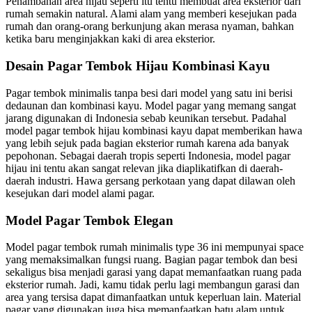
Penambahan area hijau seperti itu tentu membuat area eksterior dari
rumah semakin natural. Alami alam yang memberi kesejukan pada
rumah dan orang-orang berkunjung akan merasa nyaman, bahkan
ketika baru menginjakkan kaki di area eksterior.
Desain Pagar Tembok Hijau Kombinasi Kayu
Pagar tembok minimalis tanpa besi
dari model yang satu ini berisi
dedaunan dan kombinasi kayu. Model pagar yang memang sangat
jarang digunakan di Indonesia sebab keunikan tersebut. Padahal
model pagar tembok hijau kombinasi kayu dapat memberikan hawa
yang lebih sejuk pada bagian eksterior rumah karena ada banyak
pepohonan.
Sebagai daerah tropis seperti Indonesia, model pagar
hijau ini tentu akan sangat relevan jika diaplikatifkan di daerah-
daerah industri. Hawa gersang perkotaan yang dapat dilawan oleh
kesejukan dari model alami pagar.
Model Pagar Tembok Elegan
Model pagar tembok rumah minimalis type 36
ini mempunyai space
yang memaksimalkan fungsi ruang. Bagian pagar tembok dan besi
sekaligus bisa menjadi garasi yang dapat memanfaatkan ruang pada
eksterior rumah. Jadi, kamu tidak perlu lagi membangun garasi dan
area yang tersisa dapat dimanfaatkan untuk keperluan lain.
Material
pagar yang digunakan juga bisa memanfaatkan batu alam untuk