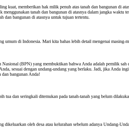
aling kuat, memberikan hak milik penuh atas tanah dan bangunan di ata
 menggunakan tanah dan bangunan di atasnya dalam jangka waktu ter
 dan bangunan di atasnya untuk tujuan tertentu.
ng umum di Indonesia. Mari kita bahas lebih detail mengenai masing-ma
n Nasional (BPN) yang membuktikan bahwa Anda adalah pemilik sah 
Anda, sesuai dengan undang-undang yang berlaku.
Jadi, jika Anda in
h dan bangunan Anda!
ebih tua dan seringkali ditemukan pada tanah-tanah yang belum dilaku
g dikeluarkan oleh desa atau kelurahan sebelum adanya Undang-Un