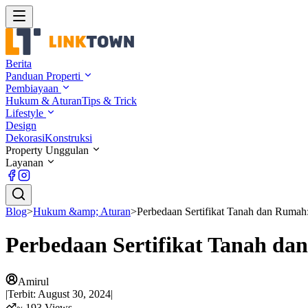
Berita
Panduan Properti
Pembiayaan
Hukum & Aturan
Tips & Trick
Lifestyle
Design
Dekorasi
Konstruksi
Property Unggulan
Layanan
Blog
>
Hukum &amp; Aturan
>
Perbedaan Sertifikat Tanah dan Ruma
Perbedaan Sertifikat Tanah d
Amirul
|
Terbit:
August 30, 2024
|
~
193
Views