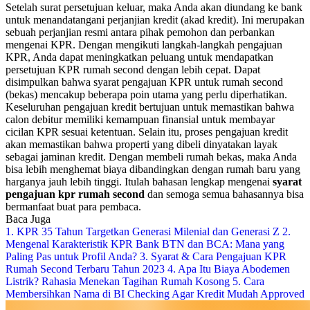
Setelah surat persetujuan keluar, maka Anda akan diundang ke bank
untuk menandatangani perjanjian kredit (akad kredit).
Ini merupakan
sebuah perjanjian resmi antara pihak pemohon dan perbankan
mengenai KPR.
Dengan mengikuti langkah-langkah pengajuan
KPR, Anda dapat meningkatkan peluang untuk mendapatkan
persetujuan KPR rumah second dengan lebih cepat.
Dapat
disimpulkan bahwa syarat pengajuan KPR untuk rumah second
(bekas) mencakup beberapa poin utama yang perlu diperhatikan.
Keseluruhan pengajuan kredit bertujuan untuk memastikan bahwa
calon debitur memiliki kemampuan finansial untuk membayar
cicilan KPR sesuai ketentuan.
Selain itu, proses pengajuan kredit
akan memastikan bahwa properti yang dibeli dinyatakan layak
sebagai jaminan kredit.
Dengan membeli rumah bekas, maka Anda
bisa lebih menghemat biaya dibandingkan dengan rumah baru yang
harganya jauh lebih tinggi.
Itulah bahasan lengkap mengenai
syarat
pengajuan kpr rumah second
dan semoga semua bahasannya bisa
bermanfaat buat para pembaca.
Baca Juga
1. KPR 35 Tahun Targetkan Generasi Milenial dan Generasi Z
2.
Mengenal Karakteristik KPR Bank BTN dan BCA: Mana yang
Paling Pas untuk Profil Anda?
3. Syarat & Cara Pengajuan KPR
Rumah Second Terbaru Tahun 2023
4. Apa Itu Biaya Abodemen
Listrik? Rahasia Menekan Tagihan Rumah Kosong
5. Cara
Membersihkan Nama di BI Checking Agar Kredit Mudah Approved