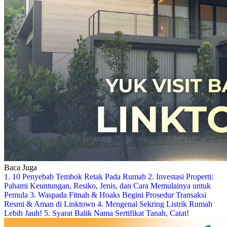
Baca Juga
1. 10 Penyebab Tembok Retak Pada Rumah
2. Investasi Properti:
Pahami Keuntungan, Resiko, Jenis, dan Cara Memulainya untuk
Pemula
3. Waspada Fitnah & Hoaks Begini Prosedur Transaksi
Resmi & Aman di Linktown
4. Mengenal Sekring Listrik Rumah
Lebih Jauh!
5. Syarat Balik Nama Sertifikat Tanah, Catat!