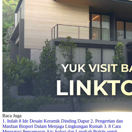
Baca Juga
1. Inilah 8 Ide Desain Keramik Dinding Dapur
2. Pengertian dan
Manfaat Biopori Dalam Menjaga Lingkungan Rumah
3. 8 Cara
Mengatasi Pencemaran Air: Solusi dan Langkah Praktis untuk