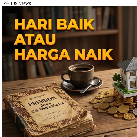
~
109
Views