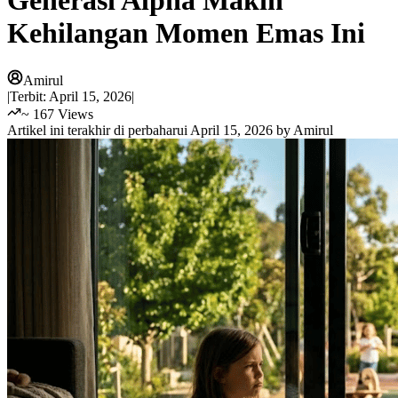
Generasi Alpha Makin
Kehilangan Momen Emas Ini
Amirul
|
Terbit:
April 15, 2026
|
~
167
Views
Artikel ini terakhir di perbaharui
April 15, 2026
by
Amirul