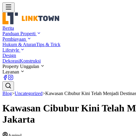
Berita
Panduan Properti
Pembiayaan
Hukum & Aturan
Tips & Trick
Lifestyle
Design
Dekorasi
Konstruksi
Property Unggulan
Layanan
Blog
>
Uncategorized
>
Kawasan Cibubur Kini Telah Menjadi Destinasi
Kawasan Cibubur Kini Telah Me
Jakarta
Amirul