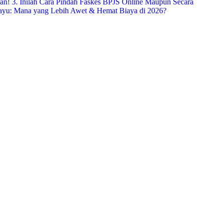
ran!
3. Inilah Cara Pindah Faskes BPJS Online Maupun Secara
ayu: Mana yang Lebih Awet & Hemat Biaya di 2026?