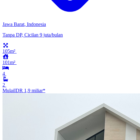
Jawa Barat
,
Indonesia
Tanpa DP, Cicilan 9 juta/bulan
105m²
101m²
4
2
Mulai
IDR 1,9 miliar
*