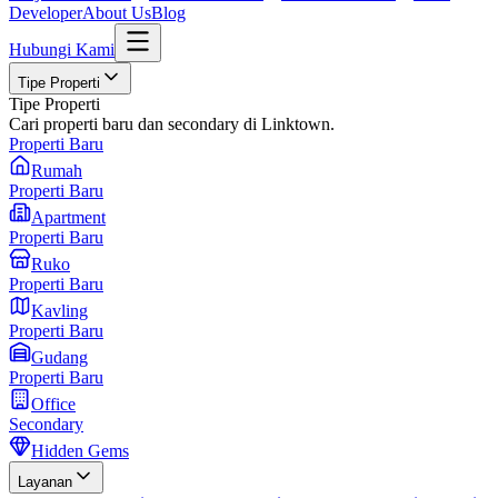
Developer
About Us
Blog
Hubungi Kami
Tipe Properti
Tipe Properti
Cari properti baru dan secondary di Linktown.
Properti Baru
Rumah
Properti Baru
Apartment
Properti Baru
Ruko
Properti Baru
Kavling
Properti Baru
Gudang
Properti Baru
Office
Secondary
Hidden Gems
Layanan