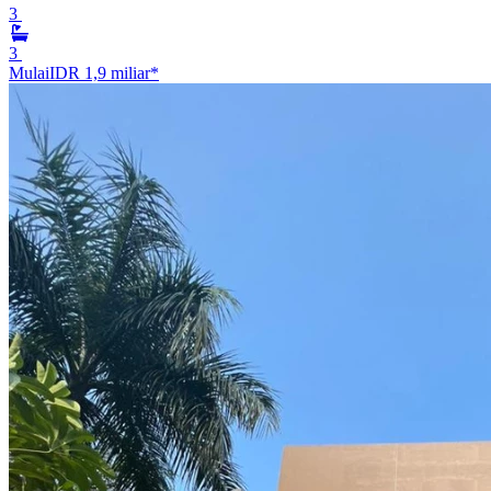
3
3
Mulai
IDR 1,9 miliar
*