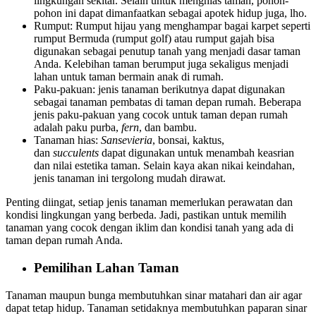
lingkungan sekitar. Selain untuk menghias taman, pohon-
pohon ini dapat dimanfaatkan sebagai apotek hidup juga, lho.
Rumput: Rumput hijau yang menghampar bagai karpet seperti
rumput Bermuda (rumput golf) atau rumput gajah bisa
digunakan sebagai penutup tanah yang menjadi dasar taman
Anda. Kelebihan taman berumput juga sekaligus menjadi
lahan untuk
taman bermain anak di rumah
.
Paku-pakuan: jenis tanaman berikutnya dapat digunakan
sebagai tanaman pembatas di taman depan rumah. Beberapa
jenis paku-pakuan yang cocok untuk taman depan rumah
adalah paku purba,
fern
, dan bambu.
Tanaman hias:
Sansevieria
, bonsai, kaktus,
dan
succulents
dapat digunakan untuk menambah keasrian
dan nilai estetika taman. Selain kaya akan nikai keindahan,
jenis tanaman ini tergolong mudah dirawat.
Penting diingat, setiap jenis tanaman memerlukan perawatan dan
kondisi lingkungan yang berbeda. Jadi, pastikan untuk memilih
tanaman yang cocok dengan iklim dan kondisi tanah yang ada di
taman depan rumah Anda.
Pemilihan Lahan Taman
Tanaman maupun bunga membutuhkan sinar matahari dan air agar
dapat tetap hidup. Tanaman setidaknya membutuhkan paparan sinar