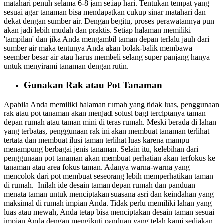
matahari penuh selama 6-8 jam setiap hari. Tentukan tempat yang
sesuai agar tanaman bisa mendapatkan cukup sinar matahari dan
dekat dengan sumber air. Dengan begitu, proses perawatannya pun
akan jadi lebih mudah dan praktis.
Setiap halaman memiliki
'tampilan' dan jika Anda mengambil taman depan terlalu jauh dari
sumber air maka tentunya Anda akan bolak-balik membawa
seember besar air atau harus membeli selang super panjang hanya
untuk menyirami tanaman dengan rutin.
Gunakan Rak atau Pot Tanaman
Apabila Anda memiliki halaman rumah yang tidak luas, penggunaan
rak atau pot tanaman akan menjadi solusi bagi terciptanya taman
depan rumah atau taman mini di teras rumah.
Meski berada di lahan
yang terbatas, penggunaan rak ini akan membuat tanaman terlihat
tertata dan membuat ilusi taman terlihat luas karena mampu
menampung berbagai jenis tanaman.
Selain itu, kelebihan dari
penggunaan pot tanaman akan membuat perhatian akan terfokus ke
tanaman atau area fokus taman. Adanya warna-warna yang
mencolok dari pot membuat seseorang lebih memperhatikan taman
di rumah.
Inilah ide desain taman depan rumah dan panduan
menata taman untuk menciptakan suasana asri dan keindahan yang
maksimal di rumah impian Anda. Tidak perlu memiliki lahan yang
luas atau mewah, Anda tetap bisa menciptakan desain taman sesuai
impian Anda dengan mengikuti panduan yang telah kami sediakan.