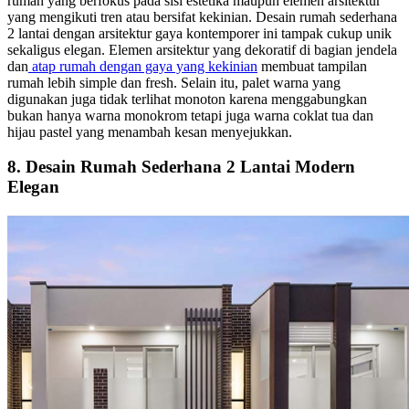
rumah yang berfokus pada sisi estetika maupun elemen arsitektur
yang mengikuti tren atau bersifat kekinian.
Desain rumah sederhana
2 lantai dengan arsitektur gaya kontemporer ini tampak cukup unik
sekaligus elegan. Elemen arsitektur yang dekoratif di bagian jendela
dan
atap rumah dengan gaya yang kekinian
membuat tampilan
rumah lebih simple dan fresh. Selain itu, palet warna yang
digunakan juga tidak terlihat monoton karena menggabungkan
bukan hanya warna monokrom tetapi juga warna coklat tua dan
hijau pastel yang menambah kesan menyejukkan.
8. Desain Rumah Sederhana 2 Lantai Modern
Elegan