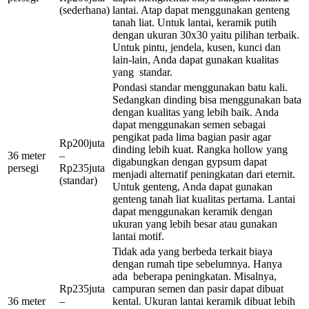
(sederhana)
lantai. Atap dapat menggunakan genteng
tanah liat. Untuk lantai, keramik putih
dengan ukuran 30x30 yaitu pilihan terbaik.
Untuk pintu, jendela, kusen, kunci dan
lain-lain, Anda dapat gunakan kualitas
yang standar.
Pondasi standar menggunakan batu kali.
Sedangkan dinding bisa menggunakan bata
dengan kualitas yang lebih baik. Anda
dapat menggunakan semen sebagai
pengikat pada lima bagian pasir agar
Rp200juta
dinding lebih kuat. Rangka hollow yang
36 meter
–
digabungkan dengan gypsum dapat
persegi
Rp235juta
menjadi alternatif peningkatan dari eternit.
(standar)
Untuk genteng, Anda dapat gunakan
genteng tanah liat kualitas pertama. Lantai
dapat menggunakan keramik dengan
ukuran yang lebih besar atau gunakan
lantai motif.
Tidak ada yang berbeda terkait biaya
dengan rumah tipe sebelumnya. Hanya
ada beberapa peningkatan. Misalnya,
Rp235juta
campuran semen dan pasir dapat dibuat
36 meter
–
kental. Ukuran lantai keramik dibuat lebih