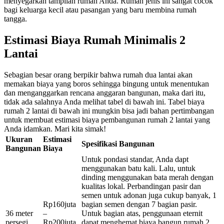
menyegarkan tampilan rumah Anda. Rumah jenis ini sangat cocok
bagi keluarga kecil atau pasangan yang baru membina rumah
tangga.
Estimasi Biaya
Rumah Minimalis 2
Lantai
Sebagian besar orang berpikir bahwa rumah dua lantai akan
memakan biaya yang boros sehingga bingung untuk menentukan
dan menganggarkan rencana anggaran bangunan, maka dari itu,
tidak ada salahnya Anda melihat tabel di bawah ini. Tabel biaya
rumah 2 lantai di bawah ini mungkin bisa jadi bahan pertimbangan
untuk membuat estimasi biaya pembangunan rumah 2 lantai yang
Anda idamkan. Mari kita simak!
Ukuran
Estimasi
Spesifikasi Bangunan
Bangunan
Biaya
Untuk pondasi standar, Anda dapt
menggunakan batu kali. Lalu, untuk
dinding menggunakan bata merah dengan
kualitas lokal. Perbandingan pasir dan
semen untuk adonan juga cukup banyak, 1
Rp160juta
bagian semen dengan 7 bagian pasir.
36 meter
–
Untuk bagian atas, penggunaan eternit
persegi
Rp200juta
dapat menghemat biaya bangun rumah 2