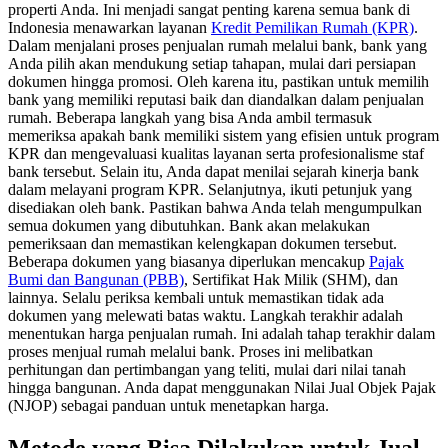
properti Anda. Ini menjadi sangat penting karena semua bank di
Indonesia menawarkan layanan
Kredit Pemilikan Rumah (KPR)
.
Dalam menjalani proses penjualan rumah melalui bank, bank yang
Anda pilih akan mendukung setiap tahapan, mulai dari persiapan
dokumen hingga promosi. Oleh karena itu, pastikan untuk memilih
bank yang memiliki reputasi baik dan diandalkan dalam penjualan
rumah.
Beberapa langkah yang bisa Anda ambil termasuk
memeriksa apakah bank memiliki sistem yang efisien untuk program
KPR dan mengevaluasi kualitas layanan serta profesionalisme staf
bank tersebut. Selain itu, Anda dapat menilai sejarah kinerja bank
dalam melayani program KPR.
Selanjutnya, ikuti petunjuk yang
disediakan oleh bank. Pastikan bahwa Anda telah mengumpulkan
semua dokumen yang dibutuhkan. Bank akan melakukan
pemeriksaan dan memastikan kelengkapan dokumen tersebut.
Beberapa dokumen yang biasanya diperlukan mencakup
Pajak
Bumi dan Bangunan (PBB)
, Sertifikat Hak Milik (SHM), dan
lainnya. Selalu periksa kembali untuk memastikan tidak ada
dokumen yang melewati batas waktu.
Langkah terakhir adalah
menentukan harga penjualan rumah. Ini adalah tahap terakhir dalam
proses menjual rumah melalui bank. Proses ini melibatkan
perhitungan dan pertimbangan yang teliti, mulai dari nilai tanah
hingga bangunan. Anda dapat menggunakan Nilai Jual Objek Pajak
(NJOP) sebagai panduan untuk menetapkan harga.
Metode yang Bisa Dilakukan untuk Jual