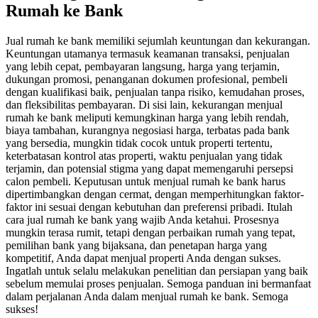
Rumah ke Bank
Jual rumah ke bank memiliki sejumlah keuntungan dan kekurangan.
Keuntungan utamanya termasuk keamanan transaksi, penjualan
yang lebih cepat, pembayaran langsung, harga yang terjamin,
dukungan promosi, penanganan dokumen profesional, pembeli
dengan kualifikasi baik, penjualan tanpa risiko, kemudahan proses,
dan fleksibilitas pembayaran.
Di sisi lain, kekurangan menjual
rumah ke bank meliputi kemungkinan harga yang lebih rendah,
biaya tambahan, kurangnya negosiasi harga, terbatas pada bank
yang bersedia, mungkin tidak cocok untuk properti tertentu,
keterbatasan kontrol atas properti, waktu penjualan yang tidak
terjamin, dan potensial stigma yang dapat memengaruhi persepsi
calon pembeli.
Keputusan untuk menjual rumah ke bank harus
dipertimbangkan dengan cermat, dengan memperhitungkan faktor-
faktor ini sesuai dengan kebutuhan dan preferensi pribadi.
Itulah
cara jual rumah ke bank yang wajib Anda ketahui.
Prosesnya
mungkin terasa rumit, tetapi dengan perbaikan rumah yang tepat,
pemilihan bank yang bijaksana, dan penetapan harga yang
kompetitif, Anda dapat menjual properti Anda dengan sukses.
Ingatlah untuk selalu melakukan penelitian dan persiapan yang baik
sebelum memulai proses penjualan. Semoga panduan ini bermanfaat
dalam perjalanan Anda dalam menjual rumah ke bank. Semoga
sukses!